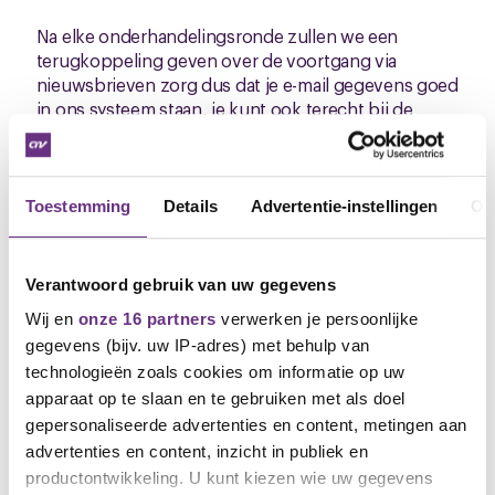
Na elke onderhandelingsronde zullen we een
terugkoppeling geven over de voortgang via
nieuwsbrieven zorg dus dat je e-mail gegevens goed
in ons systeem staan, je kunt ook terecht bij de
kaderleden binnen LCGlass of bij mij als
onderhandelaar.
Toestemming
Details
Advertentie-instellingen
Ov
Vriendelijke groet,
mede namens de kaderleden,
Verantwoord gebruik van uw gegevens
Hank Oomkes
Wij en
onze 16 partners
verwerken je persoonlijke
Onderhandelaar CNV Vakmensen
gegevens (bijv. uw IP-adres) met behulp van
E:
h.oomkes@cnvvakmensen.nl
| M: 06 5160 2057
technologieën zoals cookies om informatie op uw
apparaat op te slaan en te gebruiken met als doel
Downloads
gepersonaliseerde advertenties en content, metingen aan
advertenties en content, inzicht in publiek en
Voorstellenbrief_CNV_LCGlass (.pdf)
productontwikkeling. U kunt kiezen wie uw gegevens