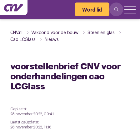
Word lid
CNV.nl
Vakbond voor de bouw
Steen en glas
Cao LCGlass
Nieuws
voorstellenbrief CNV voor
onderhandelingen cao
LCGlass
Geplaatst
28 november 2022, 09:41
Laatst geüpdatet
28 november 2022, 11:16