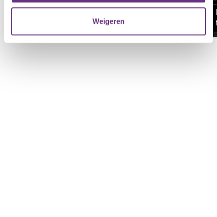
informatie die u aan ze heeft verstrekt of die ze hebben
In de afgelopen week kon je stemmen over
verzameld op basis van uw gebruik van hun services.
Weigeren
het...
U kunt uw toestemming op elk moment wijzigen of
intrekken via de
cookieverklaring
of door te klikken op
het ronde cookie-instellingenicoontje linksonder op de
pagina.