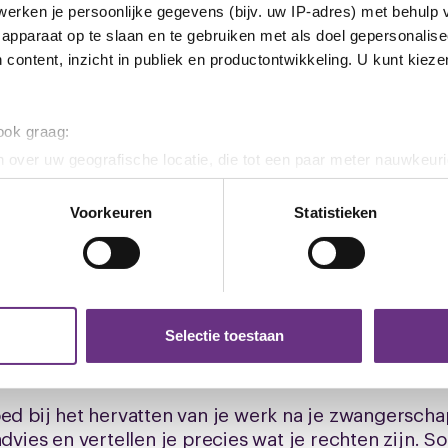
erken je persoonlijke gegevens (bijv. uw IP-adres) met behulp 
apparaat op te slaan en te gebruiken met als doel gepersonalise
 content, inzicht in publiek en productontwikkeling. U kunt kiez
 ook graag:
 over uw geografische locatie, die tot een paar meter nauwkeuri
eren door het actief te scannen op specifieke eigenschappen (fing
t terugkeer na zwangerscha
onlijke gegevens worden verwerkt en stel uw voorkeuren in he
Voorkeuren
Statistieken
jzigen of intrekken in de Cookieverklaring.
Melding maken
ent en advertenties te personaliseren, om functies voor social
. Ook delen we informatie over uw gebruik van onze site met on
e. Deze partners kunnen deze gegevens combineren met andere i
Selectie toestaan
erzameld op basis van uw gebruik van hun services.
k moment wijzigen of intrekken via de
cookieverklaring
of door
oed bij het hervatten van je werk na je zwangerscha
inksonder op de pagina.
advies en vertellen je precies wat je rechten zijn.