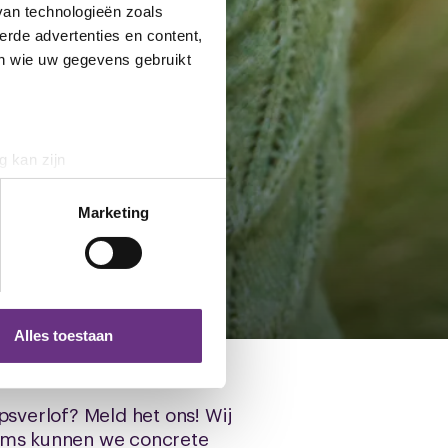
van technologieën zoals
erde advertenties en content,
en wie uw gegevens gebruikt
g kan zijn
erprinting)
psverlof
t
detailgedeelte
in. U kunt uw
Marketing
 media te bieden en om ons
ze partners voor social
nformatie die u aan ze heeft
Alles toestaan
 te klikken op het ronde
psverlof? Meld het ons! Wij
 Soms kunnen we concrete