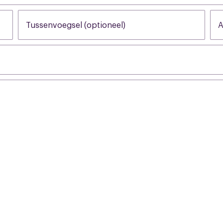
Tussenvoegsel (optioneel)
None
A