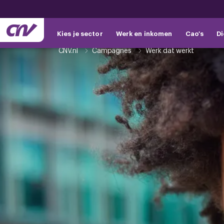
Kies je sector
Werk en inkomen
Cao's
Di
CNV.nl
Campagnes
Werk dat werkt