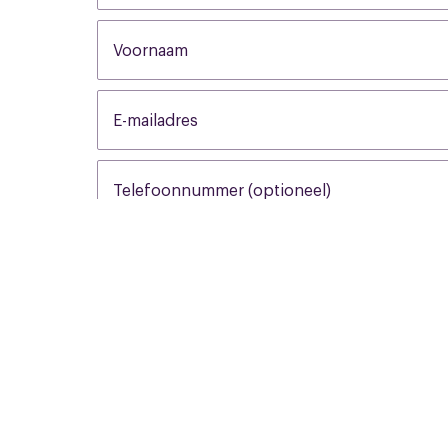
Voornaam
None
E-mailadres
None
Telefoonnummer (optioneel)
None
Beschrijf je melding (optioneel)
None