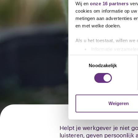
Wij en
onze 16 partners
verw
cookies om informatie op uw 
metingen aan advertenties en
en met welke doelen.
Als u het toestaat, willen we
Informatie verzamelen
Uw apparaat identific
Toestemmingsselectie
Meldpun
Lees meer over hoe uw perso
Noodzakelijk
toestemming op elk moment wi
We gebruiken cookies om cont
websiteverkeer te analyseren
media, adverteren en analys
Weigeren
verstrekt of die ze hebben v
U kunt uw toestemming op el
Helpt je werkgever je niet g
cookie-instellingenicoontje l
luisteren, geven persoonlijk 