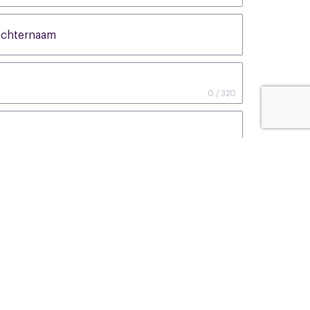
chternaam
None
0 / 320