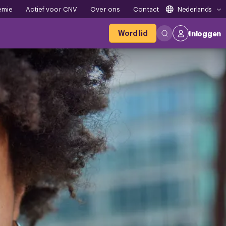
emie
Actief voor CNV
Over ons
Contact
Nederlands
Word lid
Inloggen