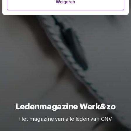
Weigeren
U kunt uw toestemming op elk moment wijzigen of
intrekken via de
cookieverklaring
of door te klikken op
het ronde cookie-instellingenicoontje linksonder op de
pagina.
Ledenmagazine Werk&zo
Het magazine van alle leden van CNV