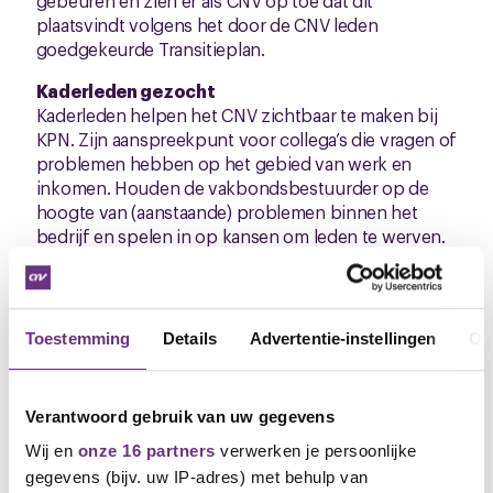
gebeuren en zien er als CNV op toe dat dit
plaatsvindt volgens het door de CNV leden
goedgekeurde Transitieplan.
Kaderleden gezocht
Kaderleden helpen het CNV zichtbaar te maken bij
KPN. Zijn aanspreekpunt voor collega’s die vragen of
problemen hebben op het gebied van werk en
inkomen. Houden de vakbondsbestuurder op de
hoogte van (aanstaande) problemen binnen het
bedrijf en spelen in op kansen om leden te werven.
Als kaderlid maak je met je manager afspraken over
je inzet als vakbondskaderlid. In de cao is
opgenomen dat hiervoor in goed overleg faciliteiten
Toestemming
Details
Advertentie-instellingen
Ov
beschikbaar zijn. Als kadergroep spreken we een
aantal keer per jaar af. We wisselen fysieke
bijeenkomsten af in een KPN locatie met Teams
Verantwoord gebruik van uw gegevens
vergaderingen die hooguit 2 uur duren.
Wij en
onze 16 partners
verwerken je persoonlijke
Het is leuk werk en je als eerste op de hoogte van
gegevens (bijv. uw IP-adres) met behulp van