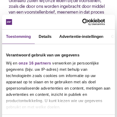
Uiteraard zullen wij onze leden bij de voorstellen,
zoals die door ons worden ingebracht door middel
van een voorstellenbrief, meenemen in dat proces
zoals onze vereniging dat eist.
CNV hoopt hiermee een oplossing te hebben die zal
leiden tot een ook voor jou en je collega’s
Toestemming
Details
Advertentie-instellingen
Ov
acceptabel cao-resultaat voor 2025.
Voorstellen nieuwe onderhandelaar
Verantwoord gebruik van uw gegevens
CNV
Wij en
onze 16 partners
verwerken je persoonlijke
Mijn naam is Marieke Jochemsen. Sinds dit jaar ben
gegevens (bijv. uw IP-adres) met behulp van
ik bestuurder bij CNV en ik zal het werk bij Stater
technologieën zoals cookies om informatie op uw
overnemen van Abel. Ik hoop jullie de komende tijd
apparaat op te slaan en te gebruiken met als doel
te ontmoeten en persoonlijk kennis te maken, maar
gepersonaliseerde advertenties en content, metingen aan
hierbij alvast kort iets over mij. Samen met mijn man
advertenties en content, inzicht in publiek en
en zoontje woon ik in Ede en begin volgend jaar
productontwikkeling. U kunt kiezen wie uw gegevens
verwachten wij ons tweede kindje. Ik heb een
gebruikt en met welke doelen.
achtergrond als manager binnen de commerciële
sector en in de zorg. Bij CNV ben ik als bestuurder