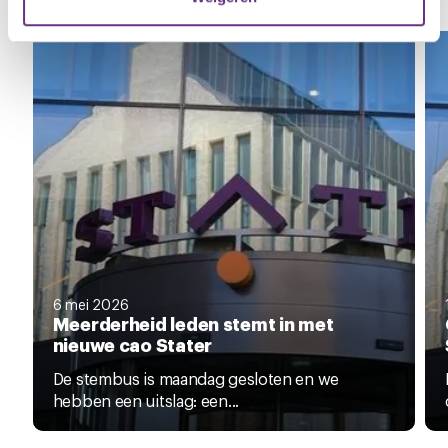
Zie al het nieuws
U kunt uw toestemming op elk moment wijzigen of
intrekken via de
cookieverklaring
of door te klikken op
het ronde cookie-instellingenicoontje linksonder op de
pagina.
6 mei 2026
Meerderheid leden stemt in met
nieuwe cao Stater
De stembus is maandag gesloten en we
hebben een uitslag: een...