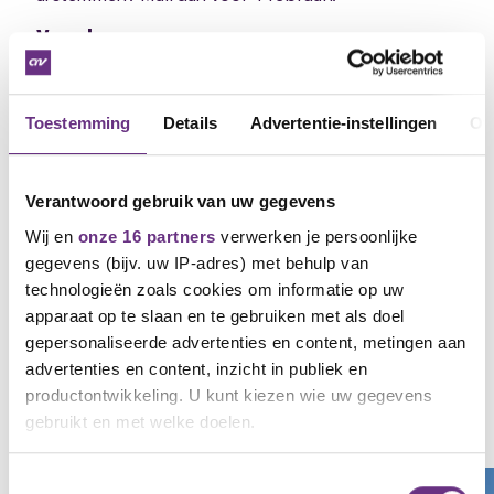
Vervolg
Nadat CNV bericht heeft gehad van Stater en er
verdere cao-ontwikkelingen zijn, hoor je dat spoedig
daarna.
Toestemming
Details
Advertentie-instellingen
Ov
Vragen of opmerkingen?
Mail mij gerust als je vragen of opmerkingen hebt.
Verantwoord gebruik van uw gegevens
Arjan Baselmans
Wij en
onze 16 partners
verwerken je persoonlijke
Bestuurder CNV Vakmensen
gegevens (bijv. uw IP-adres) met behulp van
M 06 47 82 68 69
technologieën zoals cookies om informatie op uw
E
a.baselmans@cnvvakmensen.nl
apparaat op te slaan en te gebruiken met als doel
gepersonaliseerde advertenties en content, metingen aan
advertenties en content, inzicht in publiek en
productontwikkeling. U kunt kiezen wie uw gegevens
Gerelateerd nieuws
gebruikt en met welke doelen.
Zie al het nieuws
Als u het toestaat, willen we ook graag:
Toestemmingsselectie