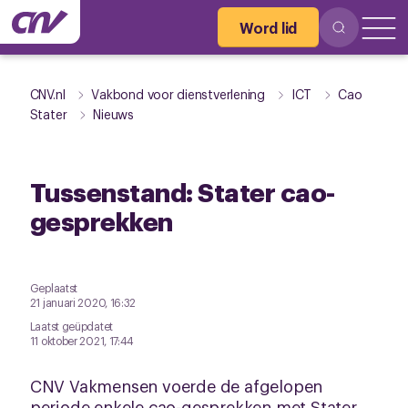
Word lid
CNV.nl
Vakbond voor dienstverlening
ICT
Cao
Stater
Nieuws
Tussenstand: Stater cao-
gesprekken
Geplaatst
21 januari 2020, 16:32
Laatst geüpdatet
11 oktober 2021, 17:44
CNV Vakmensen voerde de afgelopen
periode enkele cao-gesprekken met Stater.