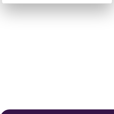
intrekken via de
cookieverklaring
of door te klikken op
het ronde cookie-instellingenicoontje linksonder op de
pagina.