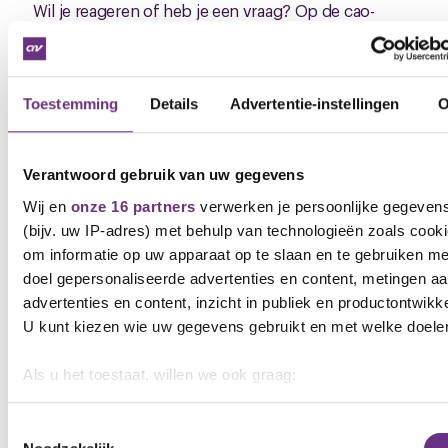
Wil je reageren of heb je een vraag? Op de cao-
pagina kun je het hele cao-traject volgen en bij alle
fases meepraten, reageren of je vraag stellen. Ga
direct naar de cao-pagina:
Cao Stater | CNV
Vakmensen
Krijg je de nieuwsbrief per post? Dan
Toestemming
Details
Advertentie-instellingen
O
kun je alle nieuwsbrieven vinden op de cao-pagina:
https://www.cnvvakmensen.nl/diensten/ict/cao-
stater/
Verantwoord gebruik van uw gegevens
Wij en
onze 16 partners
verwerken je persoonlijke gegeven
Word gratis lid
(bijv. uw IP-adres) met behulp van technologieën zoals cook
Je kunt trouwens nog steeds gratis lid worden van
om informatie op uw apparaat op te slaan en te gebruiken me
CNV Vakmensen. Stater betaalt het eerste jaar. Wijs je
doel gepersonaliseerde advertenties en content, metingen a
collega hierop of maak deze collega lid. Ga voor
advertenties en content, inzicht in publiek en productontwikke
meer informatie naar
Word lid via de kortingsactie
U kunt kiezen wie uw gegevens gebruikt en met welke doele
van je werkgever | CNV Vakmensen - Sluit je aan |
CNV Vakmensen
Als u het toestaat, willen we ook graag:
Roel van Riezen, bestuurder CNV Vakmensen
Informatie verzamelen over uw geografische locatie, 
M
06 5160 2034 /
r.vanriezen@cnvvakmensen.nl
tot een paar meter nauwkeurig kan zijn
Toestemmingsselectie