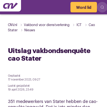
Word lid
CNV.nl
Vakbond voor dienstverlening
ICT
Cao
Stater
Nieuws
Uitslag vakbondsenquête
cao Stater
Geplaatst
17 november 2023, 09:27
Laatst geüpdatet
19 april 2026, 23:49
351 medewerkers van Stater hebben de cao-
enquête ingevuld. Dat is iets minder dan