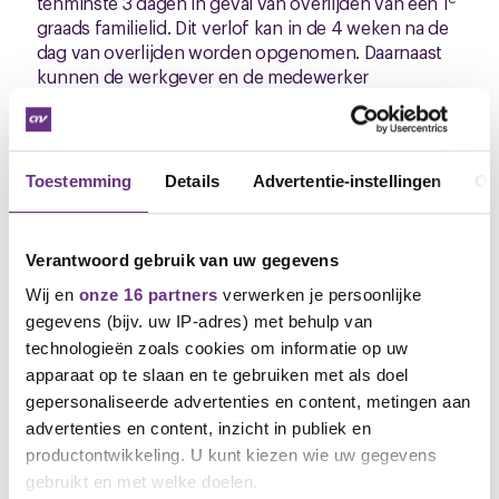
tenminste 3 dagen in geval van overlijden van een 1
graads familielid. Dit verlof kan in de 4 weken na de
dag van overlijden worden opgenomen. Daarnaast
kunnen de werkgever en de medewerker
maatwerkafspraken maken over de extra tijd die de
medewerker nodig heeft om met het verlies om te
gaan.
Toestemming
Details
Advertentie-instellingen
Ov
Mantelzorg
Door allerlei veranderingen in de samenleving zal de
Verantwoord gebruik van uw gegevens
vraag naar mantelzorg in de toekomst gaan
Wij en
onze 16 partners
verwerken je persoonlijke
toenemen. Dit is het moment om daar ook
concretere afspraken in de cao over te gaan maken.
gegevens (bijv. uw IP-adres) met behulp van
Daarnaast kunnen er situaties voorkomen die
technologieën zoals cookies om informatie op uw
maatwerk vereisen. Wij stellen eerst een
apparaat op te slaan en te gebruiken met als doel
gezamenlijke(bonden en werkgever) 0-meting voor
gepersonaliseerde advertenties en content, metingen aan
om te bezien in hoeverre medewerkers
advertenties en content, inzicht in publiek en
mantelzorger zijn en om na te gaan waar zij
productontwikkeling. U kunt kiezen wie uw gegevens
behoefte aan hebben.
gebruikt en met welke doelen.