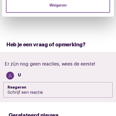
verzameld op basis van uw gebruik van hun services.
Weigeren
U kunt uw toestemming op elk moment wijzigen of
intrekken via de
cookieverklaring
of door te klikken op
het ronde cookie-instellingenicoontje linksonder op de
pagina.
Heb je een vraag of opmerking?
Er zijn nog geen reacties, wees de eerste!
U
Reageren
Gerelateerd nieuws