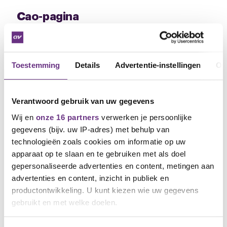
Cao-pagina
Wil je reageren of heb je een vraag? Op de cao-
pagina kun je het hele cao-traject volgen en bij alle
fases meepraten, reageren of je vraagstellen. Klik
Toestemming
Details
Advertentie-instellingen
Ov
HIER
om direct naar de cao-pagina te gaan. Ontvang
je deze nieuwsbrief per post, ga dan naar
www.cnvvakmensen.nl
en ga vervolgens naar het
kopje cao en tik in het zoekveld The Learning
Verantwoord gebruik van uw gegevens
Project in.
Wij en
onze 16 partners
verwerken je persoonlijke
gegevens (bijv. uw IP-adres) met behulp van
Ik wens jullie fijne feestdagen en een geweldig
technologieën zoals cookies om informatie op uw
2023!
apparaat op te slaan en te gebruiken met als doel
gepersonaliseerde advertenties en content, metingen aan
Linda Slagter
advertenties en content, inzicht in publiek en
Bestuurder/onderhandelaar CNV Vakmensen
M: 06 5160 2037
productontwikkeling. U kunt kiezen wie uw gegevens
E:
l.slagter@cnvvakmensen.nl
gebruikt en met welke doelen.
Als u het toestaat, willen we ook graag: