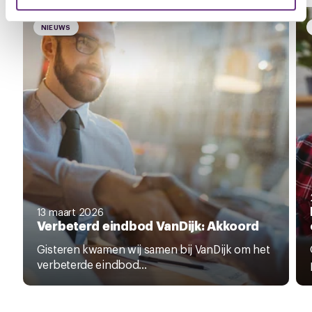
U kunt uw toestemming op elk moment wijzigen of
intrekken via de
cookieverklaring
of door te klikken op
NIEUWS
het ronde cookie-instellingenicoontje linksonder op de
pagina.
13 maart 2026
Verbeterd eindbod VanDijk: Akkoord
Gisteren kwamen wij samen bij VanDijk om het
verbeterde eindbod...