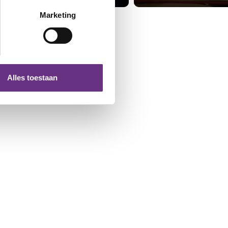
erprinting)
t
detailgedeelte
in. U kunt uw
Marketing
 media te bieden en om ons
ze partners voor social
nformatie die u aan ze heeft
Alles toestaan
 te klikken op het ronde