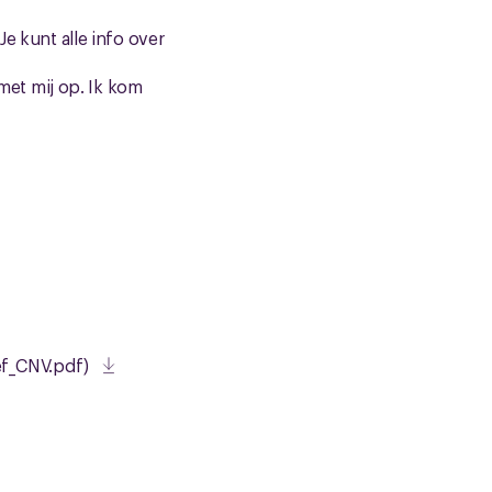
e kunt alle info over
et mij op. Ik kom
ef_CNV.pdf)