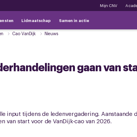
Mijn CNV
Acad
ensten
Lidmaatschap
Samen in actie
en
Cao VanDijk
Nieuws
derhandelingen gaan van sta
olle input tijdens de ledenvergadering. Aanstaand
n van start voor de VanDijk-cao van 2026.