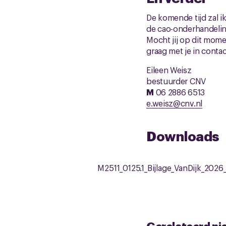
De komende tijd zal ik
de cao-onderhandeli
Mocht jij op dit mom
graag met je in conta
Eileen Weisz
bestuurder CNV
M
06 2886 6513
e.weisz@cnv.nl
Downloads
M2511_0125.1_Bijlage_VanDijk_2026_
Gerelateerd ni