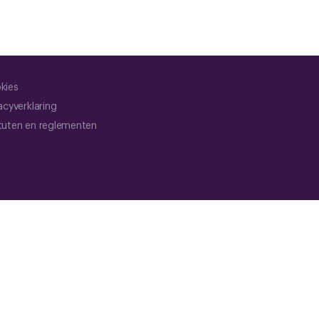
kies
acyverklaring
tuten en reglementen