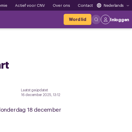
emie
Actief voor CNV
Over ons
Contact
Nederlands
Word lid
Inloggen
rt
Laatst geüpdatet
16 december 2025, 13:12
e donderdag 18 december