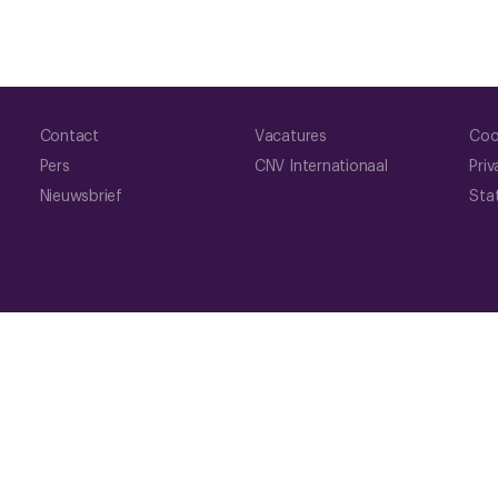
Contact
Vacatures
Coo
Pers
CNV Internationaal
Priv
Nieuwsbrief
Sta