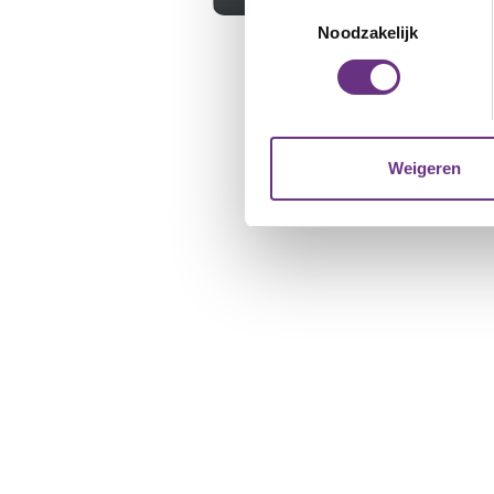
Uw apparaat identific
Toestemmingsselectie
Lees meer over hoe uw perso
Noodzakelijk
toestemming op elk moment wi
We gebruiken cookies om cont
websiteverkeer te analyseren
media, adverteren en analys
Weigeren
verstrekt of die ze hebben v
U kunt uw toestemming op el
cookie-instellingenicoontje l