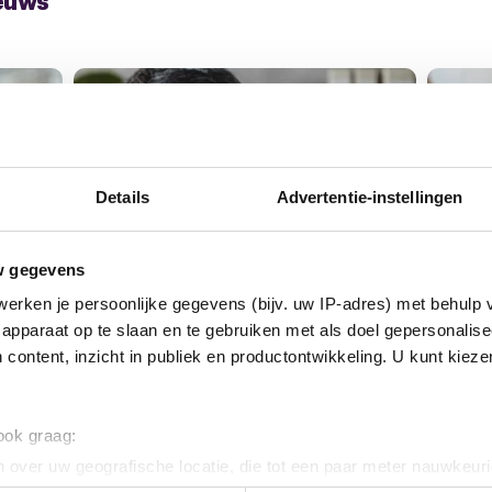
NIEUWS
NIEU
Details
Advertentie-instellingen
w gegevens
erken je persoonlijke gegevens (bijv. uw IP-adres) met behulp 
2 maart 2026
apparaat op te slaan en te gebruiken met als doel gepersonalise
Ledenraadpleging VanDijk:
 content, inzicht in publiek en productontwikkeling. U kunt kiez
Stem mee over een
16 fe
jk:
verbeterd eindbod
Ein
weg
Op 26 februari hebben de
 ook graag:
vakbonden de punten waarop het
Een z
 over uw geografische locatie, die tot een paar meter nauwkeuri
od...
eindbod is...
lede