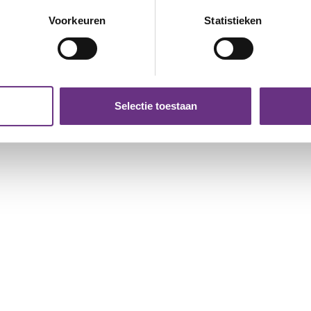
eren door het actief te scannen op specifieke eigenschappen (fing
onlijke gegevens worden verwerkt en stel uw voorkeuren in he
Voorkeuren
Statistieken
jzigen of intrekken in de Cookieverklaring.
ent en advertenties te personaliseren, om functies voor social
. Ook delen we informatie over uw gebruik van onze site met on
e. Deze partners kunnen deze gegevens combineren met andere i
Selectie toestaan
erzameld op basis van uw gebruik van hun services.
k moment wijzigen of intrekken via de
cookieverklaring
of door
inksonder op de pagina.