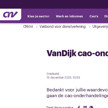
Kies je sector
Werk en inkomen
Cao's
Di
CNV.nl
Vakbond voor dienstverlening
Uitgeverij
VanDijk cao-on
Geplaatst
16 december 2025, 10:59
Bedankt voor jullie waardev
gaan de cao-onderhandelinge
Deel deze pagina