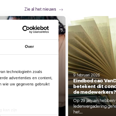
Zie al het nieuws
WS
Over
van technologieën zoals
9 februari 2026
erde advertenties en content,
Eindbod cao VanD
en wie uw gegevens gebruikt
betekent dit con
bruari 2026
dbod cao VanDijk
de medewerkers
gestemd
Op 29 januari hebben 
eer grote meerderheid van de
ledenvergadering geh
g kan zijn
n van CNV en CGMV heeft...
het...