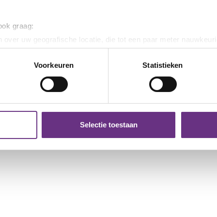
2 maart 2026
 ook graag:
Ledenraadpleging VanDijk:
 over uw geografische locatie, die tot een paar meter nauwkeuri
Stem mee over een
16 fe
eren door het actief te scannen op specifieke eigenschappen (fing
jk:
verbeterd eindbod
Ein
weg
onlijke gegevens worden verwerkt en stel uw voorkeuren in he
Voorkeuren
Statistieken
Op 26 februari hebben de
jzigen of intrekken in de Cookieverklaring.
vakbonden de punten waarop het
Een z
od...
eindbod is...
lede
ent en advertenties te personaliseren, om functies voor social
. Ook delen we informatie over uw gebruik van onze site met on
e. Deze partners kunnen deze gegevens combineren met andere i
Selectie toestaan
erzameld op basis van uw gebruik van hun services.
k moment wijzigen of intrekken via de
cookieverklaring
of door
inksonder op de pagina.