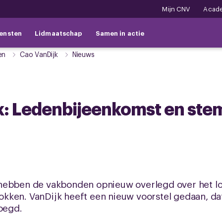
Mijn CNV
Acad
ensten
Lidmaatschap
Samen in actie
en
Cao VanDijk
Nieuws
k: Ledenbijeenkomst en st
hebben de vakbonden opnieuw overlegd over het lo
ken. VanDijk heeft een nieuw voorstel gedaan, dat
voegd.