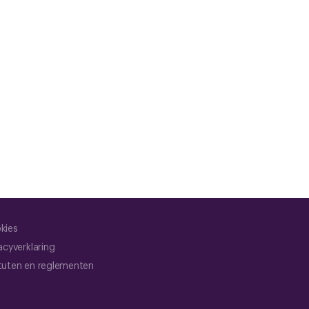
kies
acyverklaring
tuten en reglementen