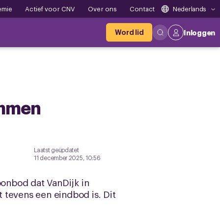
emie
Actief voor CNV
Over ons
Contact
Nederlands
Word lid
Inloggen
emmen
Laatst geüpdatet
11 december 2025, 10:56
onbod dat VanDijk in
 tevens een eindbod is. Dit