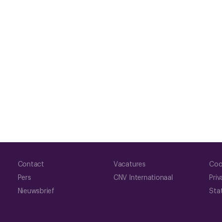
Contact
Vacatures
Coo
Pers
CNV Internationaal
Priv
Nieuwsbrief
Sta