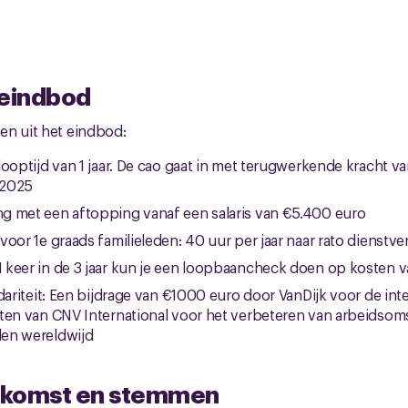
 eindbod
en uit het eindbod:
ooptijd van 1 jaar. De cao gaat in met terugwerkende kracht va
 2025
g met een aftopping vanaf een salaris van €5.400 euro
voor 1e graads familieleden: 40 uur per jaar naar rato dienst
keer in de 3 jaar kun je een loopbaancheck doen op kosten v
dariteit: Een bijdrage van €1000 euro door VanDijk voor de int
iten van CNV International voor het verbeteren van arbeidso
en wereldwijd
nkomst en stemmen