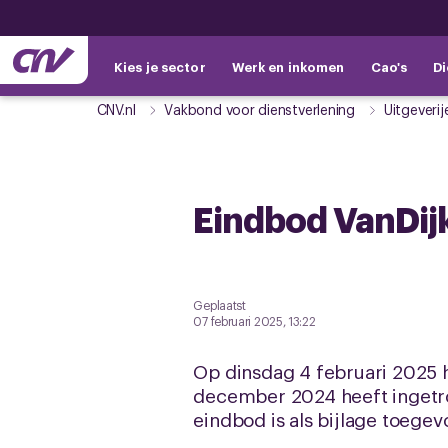
Kies je sector
Werk en inkomen
Cao's
Di
CNV.nl
Vakbond voor dienstverlening
Uitgeverij
Eindbod VanDij
Geplaatst
07 februari 2025, 13:22
Op dinsdag 4 februari 2025 
december 2024 heeft ingetrok
eindbod is als bijlage toege