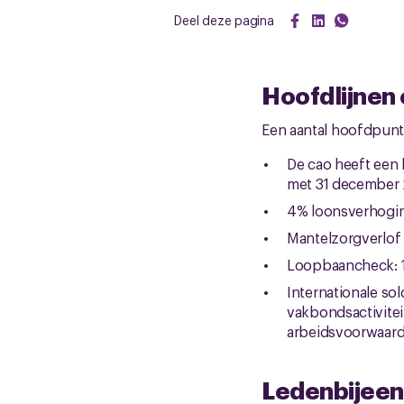
Deel deze pagina
Hoofdlijnen
Een aantal hoofdpunt
De cao heeft een l
met 31 december
4% loonsverhogin
Mantelzorgverlof 
Loopbaancheck: 1 
Internationale sol
vakbondsactivite
arbeidsvoorwaard
Ledenbijee