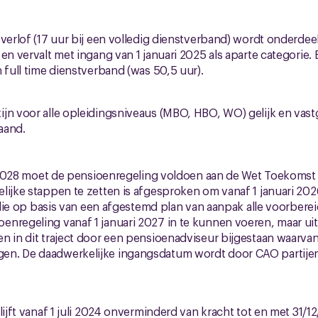
 verlof (17 uur bij een volledig dienstverband) wordt onderdee
en vervalt met ingang van 1 januari 2025 als aparte categorie. 
 full time dienstverband (was 50,5 uur).
n
jn voor alle opleidingsniveaus (MBO, HBO, WO) gelijk en vas
aand.
ri 2028 moet de pensioenregeling voldoen aan de Wet Toekoms
lijke stappen te zetten is afgesproken om vanaf 1 januari 2
n, die op basis van een afgestemd plan van aanpak alle voorber
nregeling vanaf 1 januari 2027 in te kunnen voeren, maar uiter
n in dit traject door een pensioenadviseur bijgestaan waarva
n. De daadwerkelijke ingangsdatum wordt door CAO partijen
lijft vanaf 1 juli 2024 onverminderd van kracht tot en met 31/1