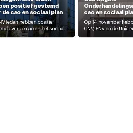
ben positief gestemd
Onderhandelings
 de cao en sociaal plan
cao en sociaal pl
NV leden hebben positief
Op 14 november hebb
md over de cao en het sociaal...
CNV, FNV en de Unie ee