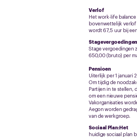
Verlof
Het work-life balance
bovenwettelijk verlof 
wordt 67,5 uur bij een
Stagevergoedinge
Stage vergoedingen zi
650,00 (bruto) per m
Pensioen
Uiterlijk per 1 janua
Om tijdig de noodzake
Partijen in te stelle
om een nieuwe pensioe
Vakorganisaties worde
Aegon worden gedrage
van de werkgroep.
Sociaal Plan:Het
huidige sociaal plan b