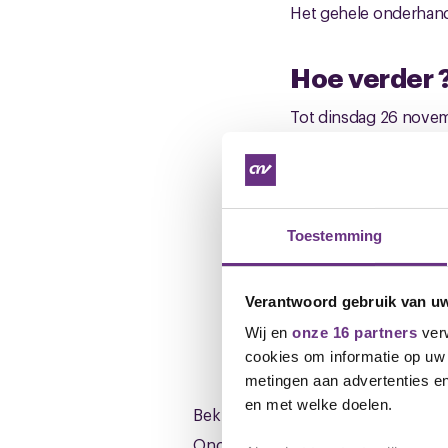
Het gehele onderhandel
Hoe verder 
Tot dinsdag 26 novem
Vragen?
Vragen kun je stellen 
Toestemming
Andre Mulder
Bestuurder CNV
Verantwoord gebruik van u
Wij en
onze 16 partners
verw
Belangrijke 
cookies om informatie op uw 
metingen aan advertenties en
en met welke doelen.
Bekijk hier de cao van Aegon
Onderhandelingsresultaat_Aegon_C