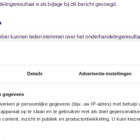
ingsresultaat is als bijlage bij dit bericht gevoegd.
?
ber kunnen leden stemmen over het onderhandelingsresultaa
via
a.mulder@cnv.nl
of bellen 0681919869.
Details
Advertentie-instellingen
w gegevens
erken je persoonlijke gegevens (bijv. uw IP-adres) met behulp 
informatie
apparaat op te slaan en te gebruiken met als doel gepersonalise
 content, inzicht in publiek en productontwikkeling. U kunt kiez
AO_en_Sociaal_Plan_final (.pdf)