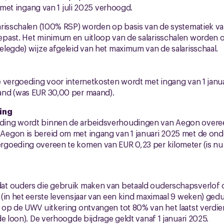
met ingang van 1 juli 2025 verhoogd.
arisschalen (100% RSP) worden op basis van de systematiek v
past. Het minimum en uitloop van de salarisschalen worden op
legde) wijze afgeleid van het maximum van de salarisschaal.
 vergoeding voor internetkosten wordt met ingang van 1 janu
nd (was EUR 30,00 per maand).
ing
ing wordt binnen de arbeidsverhoudingen van Aegon over
egon is bereid om met ingang van 1 januari 2025 met de on
goeding overeen te komen van EUR 0,23 per kilometer (is nu 
t ouders die gebruik maken van betaald ouderschapsverlof c
(in het eerste levensjaar van een kind maximaal 9 weken) ged
 op de UWV uitkering ontvangen tot 80% van het laatst verdi
de loon). De verhoogde bijdrage geldt vanaf 1 januari 2025.