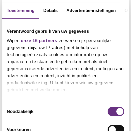
Toestemming
Details
Advertentie-instellingen
Ov
Verantwoord gebruik van uw gegevens
Wij en
onze 16 partners
verwerken je persoonlijke
gegevens (bijv. uw IP-adres) met behulp van
technologieën zoals cookies om informatie op uw
apparaat op te slaan en te gebruiken met als doel
gepersonaliseerde advertenties en content, metingen aan
10 december 2025
Cao-overleg bij Nationale
advertenties en content, inzicht in publiek en
Nederlanden: ronde 5
productontwikkeling. U kunt kiezen wie uw gegevens
gebruikt en met welke doelen.
Op 4 december hadden we weer overlegd
over een nieuwe cao voor...
Als u het toestaat, willen we ook graag:
Toestemmingsselectie
Noodzakelijk
Informatie verzamelen over uw geografische
NIEUWS
locatie, die tot een paar meter nauwkeurig kan zijn
Uw apparaat identificeren door het actief te
Voorkeuren