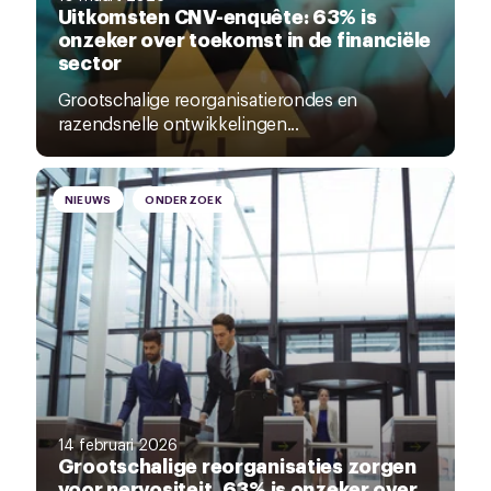
Uitkomsten CNV-enquête: 63% is
onzeker over toekomst in de financiële
sector
Grootschalige reorganisatierondes en
razendsnelle ontwikkelingen...
NIEUWS
ONDERZOEK
14 februari 2026
Grootschalige reorganisaties zorgen
voor nervositeit, 63% is onzeker over