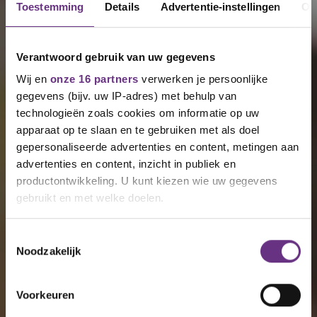
Toestemming
Details
Advertentie-instellingen
Ov
Verantwoord gebruik van uw gegevens
Wij en
onze 16 partners
verwerken je persoonlijke
gegevens (bijv. uw IP-adres) met behulp van
technologieën zoals cookies om informatie op uw
apparaat op te slaan en te gebruiken met als doel
gepersonaliseerde advertenties en content, metingen aan
advertenties en content, inzicht in publiek en
productontwikkeling. U kunt kiezen wie uw gegevens
gebruikt en met welke doelen.
Als u het toestaat, willen we ook graag:
Toestemmingsselectie
Noodzakelijk
Informatie verzamelen over uw geografische
locatie, die tot een paar meter nauwkeurig kan zijn
Uw apparaat identificeren door het actief te
Voorkeuren
scannen op specifieke eigenschappen (fingerprinting)