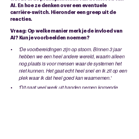
AI. En hoe ze denken over een eventuele
carrière-switch. Hieronder een greep uit de
reacties.
Vraag: Op welke manier merk je de invloed van
AI? Kun je voorbeelden noemen?
'De voorbereidingen zijn op stoom. Binnen 3 jaar
hebben we een heel andere wereld, waarin alleen
nog plaats is voor mensen waar de systemen het
niet kunnen. Het gaat echt heel snel en ik zit op een
plek waar ik dat heel goed kan waarnemen.'
'Dit gaat veel werk uit handen nemen komende
periode en jaren. Alles wat men kan automatiseren
zal worden gedaan.'
'Er wordt in mijn huidige werk al gebruik gemaakt
van chatbots. Verwacht dat dit alleen maar meer zal
worden.'
'Er is veel druk vanuit de leiding om AI te gebruiken.