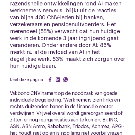
razendsnelle ontwikkelingen rond AI maken
werknemers nerveus, blijkt uit de reacties
van bijna 400 CNV-leden bij banken,
verzekeraars en pensioenuitvoerders. Het
merendeel (58%) verwacht dat hun huidige
werk in de komende 3 jaar ingrijpend gaat
veranderen. Onder andere door AI: 86%
merkt nu al de invloed van AI in het
dagelijkse werk. 63% maakt zich zorgen over
hun huidige baan.
Deel deze pagina
Vakbond CNV hamert op de noodzaak van goede
individuele begeleiding. 'Werknemers zien links en
rechts duizenden banen in de financiële sector
verdwijnen.
Vrijwel overal wordt gereorganiseerd
of
zitten er nog reorganisaties aan te komen. Bij ING,
ASN, ABN Amro, Rabobank, Triodos, Achmea, APG -
het houdt niet op en is nog lang niet voorbij vrezen