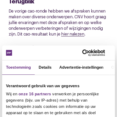
Terugblik
De vorige cao-ronde hebben we afspraken kunnen
maken over diverse onderwerpen. CNV hoort graag
jullie ervaringen met deze afspraken en op welke
onderwerpen verbeteringen of wijzigingen nodig
zijn. Dit cao-resultaat kun je
hier nalezen
.
Cao-pagina
Al onze nieuwsbrieven kun je straks ook nalezen op
de cao-pagina: je kunt er vragen stellen en
Toestemming
Details
Advertentie-instellingen
Ov
meepraten. De link is
Cao Blue Amigo Services | CNV
Heb je nog vragen, of wil je je ervaringen laten
weten: mail deze naar
a.baselmans@cnv.nl
Verantwoord gebruik van uw gegevens
Mede namens cao-kaderlid Leon de Ruiter,
Wij en
onze 16 partners
verwerken je persoonlijke
Arjan Baselmans,
gegevens (bijv. uw IP-adres) met behulp van
bestuurder CNV
technologieën zoals cookies om informatie op uw
apparaat op te slaan en te gebruiken met als doel
M
06 4782 6869