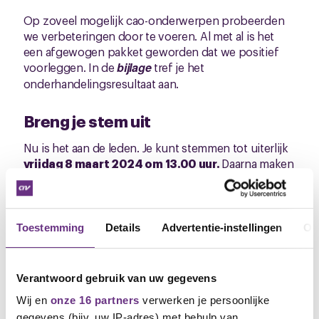
Op zoveel mogelijk cao-onderwerpen probeerden
we verbeteringen door te voeren. Al met al is het
een afgewogen pakket geworden dat we positief
voorleggen. In de
bijlage
tref je het
onderhandelingsresultaat aan.
Breng je stem uit
Nu is het aan de leden. Je kunt stemmen tot uiterlijk
vrijdag 8 maart 2024 om 13.00 uur.
Daarna maken
de partijen de uitslag snel bekend.
Kort hierna volgt een nieuwe nieuwsbrief met de
mogelijkheid om je stem uit te brengen.
Toestemming
Details
Advertentie-instellingen
Ov
Neem voor vragen of opmerkingen contact met mij
op.
Verantwoord gebruik van uw gegevens
Arjan Baselmans
Wij en
onze 16 partners
verwerken je persoonlijke
Bestuurder CNV Vakmensen
gegevens (bijv. uw IP-adres) met behulp van