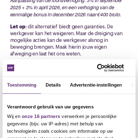
Aanpassing van de loonsverhoging: 3% in september
2025 + 3% in april 2026, en een verhoging van de
eenmalige bonus in december 2026 naar €400 bruto.
Let op
: dit alternatief biedt geen garanties. De
werkgever kan het weigeren. Maar de dreiging van
mogelijke acties kan de werkgever alsnog in
beweging brengen. Maak hierin jouw eigen
afweging en laat het ons weten.
Hoe stem jij?
Om te kunnen stemmen, ontvang jij straks een
Toestemming
Details
Advertentie-instellingen
Ov
aparte nieuwsbrief met speciale stemoptie. Mocht jij
hem niet hebben ontvangen, controleer dan jouw
SPAM box of junkmailfolder op zowel jouw
Verantwoord gebruik van uw gegevens
computer als bij jouw e-mailprovider (zoals Gmail,
Outlook, etc.). Houd jouw mailbox dus in de gaten.
Wij en
onze 16 partners
verwerken je persoonlijke
En kijk goed naar de uitleg. Jij kan stemmen
tot en
gegevens (bijv. uw IP-adres) met behulp van
met 19 september 2025 16.58 uur
.
technologieën zoals cookies om informatie op uw