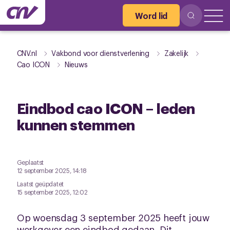
Word lid
CNV.nl
Vakbond voor dienstverlening
Zakelijk
Cao ICON
Nieuws
Eindbod cao ICON – leden
kunnen stemmen
Geplaatst
12 september 2025, 14:18
Laatst geüpdatet
15 september 2025, 12:02
Op woensdag 3 september 2025 heeft jouw
werkgever een eindbod gedaan. Dit