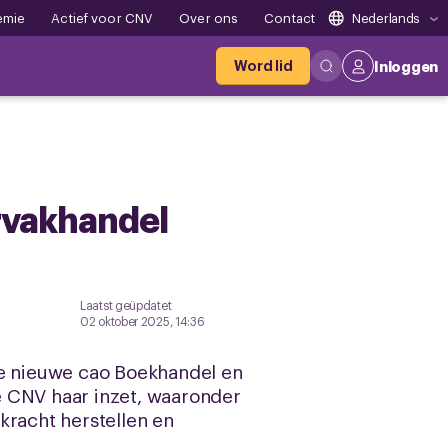
emie
Actief voor CNV
Over ons
Contact
Nederlands
Word lid
Inloggen
orvakhandel
Laatst geüpdatet
02 oktober 2025, 14:36
e nieuwe cao Boekhandel en
e CNV haar inzet, waaronder
kracht herstellen en