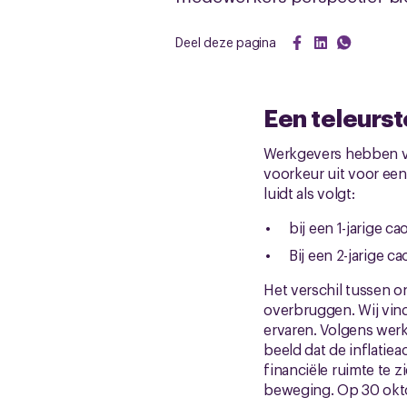
Deel deze pagina
Een teleurs
Werkgevers hebben vo
voorkeur uit voor een 
luidt als volgt:
bij een 1-jarige c
Bij een 2-jarige c
Het verschil tussen o
overbruggen. Wij vind
ervaren. Volgens werk
beeld dat de inflatie
financiële ruimte te 
beweging. Op 30 okto