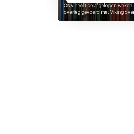
CNV heeft de afgelopen weken
U kunt uw toestemming op el
overleg gevoerd met Viking over 
cookie-instellingenicoontje l