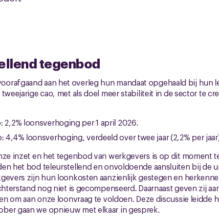
tellend tegenbod
orafgaand aan het overleg hun mandaat opgehaald bij hun l
tweejarige cao, met als doel meer stabiliteit in de sector te 
ao: 2,2% loonsverhoging per 1 april 2026.
ao: 4,4% loonsverhoging, verdeeld over twee jaar (2,2% per jaar)
nze inzet en het tegenbod van werkgevers is op dit moment t
en het bod teleurstellend en onvoldoende aansluiten bij de ur
gevers zijn hun loonkosten aanzienlijk gestegen en herkennen 
achterstand nog niet is gecompenseerd. Daarnaast geven zij a
zien om aan onze loonvraag te voldoen. Deze discussie leidde he
ber gaan we opnieuw met elkaar in gesprek.