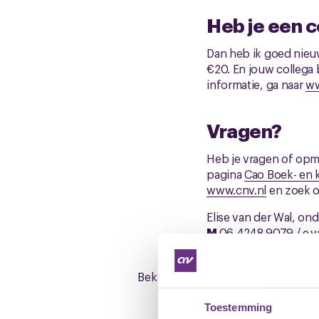
Heb je een co
Dan heb ik goed nieuws
€20. En jouw collega 
informatie, ga naar
ww
Vragen?
Heb je vragen of opme
pagina
Cao Boek- en 
www.cnv.nl
en zoek o
Elise van der Wal, on
M
06 4248 9079 /
e.
Bekijk hier de cao-pagina van Boe
Toestemming