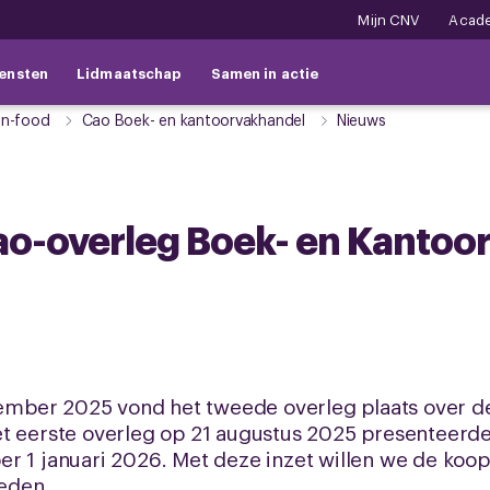
Mijn CNV
Acad
ensten
Lidmaatschap
Samen in actie
on-food
Cao Boek- en kantoorvakhandel
Nieuws
cao-overleg Boek- en Kanto
mber 2025 vond het tweede overleg plaats over d
et eerste overleg op 21 augustus 2025 presenteerd
r 1 januari 2026. Met deze inzet willen we de koop
eden.