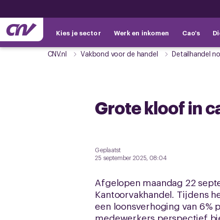
Kies je sector
Werk en inkomen
Cao's
Di
CNV.nl
Vakbond voor de handel
Detailhandel n
Grote kloof in 
Geplaatst
25 september 2025, 08:04
Afgelopen maandag 22 septe
Kantoorvakhandel. Tijdens h
een loonsverhoging van 6% pe
medewerkers perspectief bi