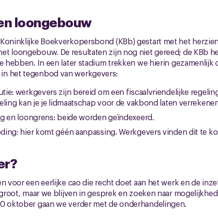
 en loongebouw
 Koninklijke Boekverkopersbond (KBb) gestart met het herzien
et loongebouw. De resultaten zijn nog niet gereed; de KBb h
te hebben. In een later stadium trekken we hierin gezamenlijk 
in het tegenbod van werkgevers:
ie: werkgevers zijn bereid om een fiscaalvriendelijke regelin
eling kan je je lidmaatschap voor de vakbond laten verrekenen
ng en loongrens: beide worden geïndexeerd.
ing: hier komt géén aanpassing. Werkgevers vinden dit te ko
er?
en voor een eerlijke cao die recht doet aan het werk en de inz
s groot, maar we blijven in gesprek en zoeken naar mogelijkhed
30 oktober gaan we verder met de onderhandelingen.