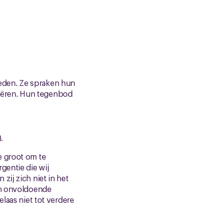
eden. Ze spraken hun
creëren. Hun tegenbod
.
e groot om te
gentie die wij
zij zich niet in het
an onvoldoende
laas niet tot verdere