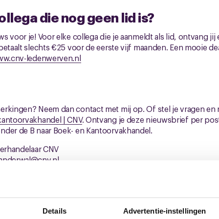
llega die nog geen lid is?
 voor je! Voor elke collega die je aanmeldt als lid, ontvang j
betaalt slechts €25 voor de eerste vijf maanden. Een mooie de
w.cnv-ledenwerven.nl
rkingen? Neem dan contact met mij op. Of stel je vragen en r
kantoorvakhandel | CNV
. Ontvang je deze nieuwsbrief per pos
nder de B naar Boek- en Kantoorvakhandel.
derhandelaar CNV
vanderwal@cnv.nl
k- en Kantoorvakhandel
Details
Advertentie-instellingen