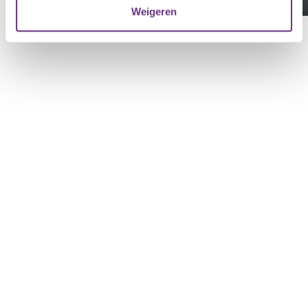
Weigeren
U kunt uw toestemming op elk moment wijzigen of
intrekken via de
cookieverklaring
of door te klikken op
het ronde cookie-instellingenicoontje linksonder op de
pagina.