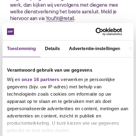
werk, dan kijken wij vervolgens met diegene mee
welke dienstverlening het beste aansluit. Meld je
hiervoor aan via
Youfit@retail
.
Aanbod
Youfit retail heeft een ruim (kosteloos) aanbod voor
Toestemming
Details
Advertentie-instellingen
Ov
werknemers werkzaam binnen deze sector. Wellicht
interessant voor jou als werknemer bij Bristol. Wijs
ook je collega's op deze mogelijkheid!
Verantwoord gebruik van uw gegevens
HOME (youfitretail.nl)
Wij en
onze 16 partners
verwerken je persoonlijke
gegevens (bijv. uw IP-adres) met behulp van
technologieën zoals cookies om informatie op uw
Erik Maas
apparaat op te slaan en te gebruiken met als doel
Onderhandelaar CNV
gepersonaliseerde advertenties en content, metingen aan
e.maas@cnv.nl
advertenties en content, inzicht in publiek en
productontwikkeling. U kunt kiezen wie uw gegevens
gebruikt en met welke doelen.