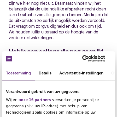
zijn we hier nog niet uit. Daarnaast vinden wij het
belangrijk dat de uiteindelijke afspraken recht doen
aan de situatie van alle groepen binnen Mediq en dat
de uitkomsten zo eerlijk mogelijk worden verdeeld.
Dat vraagt om zorgvuldigheid en dus ook om tijd.
We houden jullie uiteraard op de hoogte van de
verdere ontwikkelingen.
Heb je een collega die nog geen lid
is?
Dan heb ik goed nieuws voor je! Voor elke collega
die je aanmeldt als lid, ontvang jij een cadeaubon
Toestemming
Details
Advertentie-instellingen
Ov
van €20. En jouw collega krijgt de eerste 3 maanden
50% korting op het lidmaatschap. Een mooie deal,
toch? Voor meer informatie, ga naar
www.cnv-
Verantwoord gebruik van uw gegevens
ledenwerven.nl
Wij en
onze 16 partners
verwerken je persoonlijke
gegevens (bijv. uw IP-adres) met behulp van
Vragen?
technologieën zoals cookies om informatie op uw