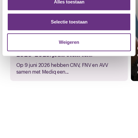
Alles toestaan
informatie over uw gebruik van onze site met onze
partners voor social media, adverteren en analyse. Deze
partners kunnen deze gegevens combineren met andere
Selectie toestaan
informatie die u aan ze heeft verstrekt of die ze hebben
verzameld op basis van uw gebruik van hun services.
17 juni 2026
Weigeren
Onderhandelingsresultaat cao Mediq
U kunt uw toestemming op elk moment wijzigen of
2026–2028: jouw stem telt!
intrekken via de
cookieverklaring
of door te klikken op
Op 9 juni 2026 hebben CNV, FNV en AVV
het ronde cookie-instellingenicoontje linksonder op de
samen met Mediq een...
pagina.