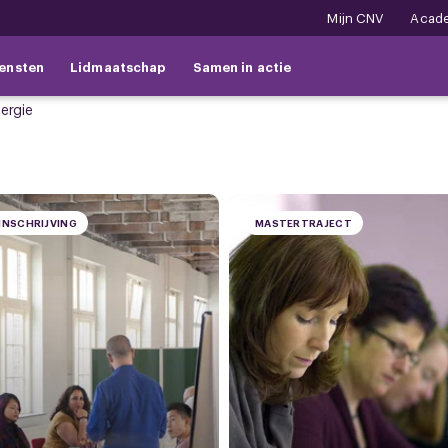
Mijn CNV
Acad
ensten
Lidmaatschap
Samen in actie
ergie
INSCHRIJVING
MASTERTRAJECT