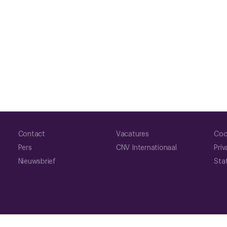
Contact
Vacatures
Coo
Pers
CNV Internationaal
Priv
Nieuwsbrief
Sta