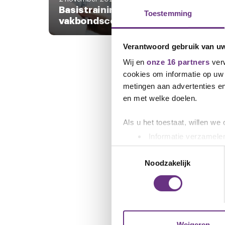
Basistraining voor
Tra
Toestemming
vakbondsconsulenten
met 
Verantwoord gebruik van u
Wij en
onze 16 partners
verw
cookies om informatie op uw 
metingen aan advertenties en
en met welke doelen.
Als u het toestaat, willen we
Informatie verzamelen
Uw apparaat identific
Toestemmingsselectie
Lees meer over hoe uw perso
Noodzakelijk
toestemming op elk moment wi
We gebruiken cookies om cont
websiteverkeer te analyseren
media, adverteren en analys
Weigeren