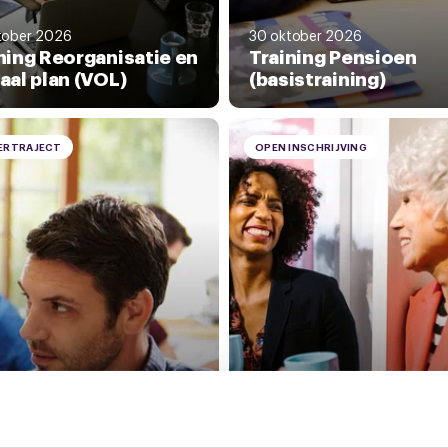
tober 2026
30 oktober 2026
ning Reorganisatie en
Training Pensioen
aal plan (VOL)
(basistraining)
ERTRAJECT
OPEN INSCHRIJVING
6 november 2026
Training: Plannen en
ember 2026