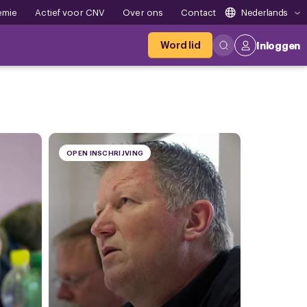
emie
Actief voor CNV
Over ons
Contact
Nederlands
Word lid
Inloggen
OPEN INSCHRIJVING