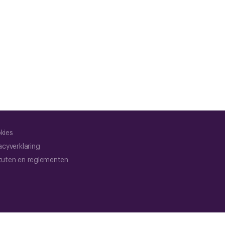
kies
acyverklaring
tuten en reglementen