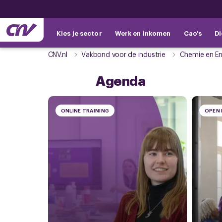
Kies je sector
Werk en inkomen
Cao's
Di
CNV.nl
Vakbond voor de industrie
Chemie en En
Agenda
ONLINE TRAINING
OPEN 