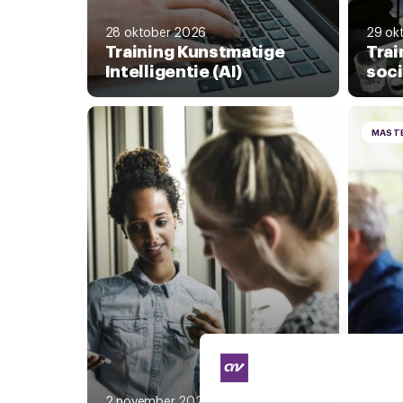
28 oktober 2026
29 ok
Training Kunstmatige
Trai
Intelligentie (AI)
soci
MAST
2 november 2026
3 nov