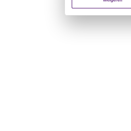
verstrekt of die ze hebben v
U kunt uw toestemming op el
cookie-instellingenicoontje l