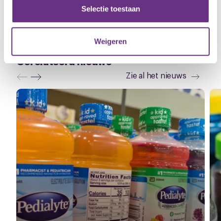
M: 06 4162 9515
partners kunnen deze gegevens combineren met andere
Selectie toestaan
E:
a.akdogan@cnv.nl
informatie die u aan ze heeft verstrekt of die ze hebben
verzameld op basis van uw gebruik van hun services.
Weigeren
U kunt uw toestemming op elk moment wijzigen of
Gerelateerd nieuws
intrekken via de
cookieverklaring
of door te klikken op
Zie al het nieuws
het ronde cookie-instellingenicoontje linksonder op de
pagina.