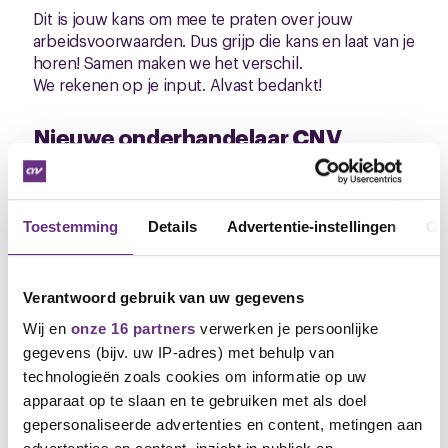
Dit is jouw kans om mee te praten over jouw
arbeidsvoorwaarden. Dus grijp die kans en laat van je
horen! Samen maken we het verschil.
We rekenen op je input. Alvast bedankt!
Nieuwe onderhandelaar CNV
Sinds kort ben ik vanuit CNV jullie onderhandelaar
bij Abbott. Naast Abbott Healthcare Products voer
ik ook de onderhandelingen bij andere bedrijven in
Toestemming
Details
Advertentie-instellingen
Ov
de farmaceutische industrie. Om een goed beeld te
krijgen van wat er bij Abbott speelt, ga ik graag de
komende tijd met jullie in gesprek. Jullie kennis en
Verantwoord gebruik van uw gegevens
ervaringen zijn essentieel om samen de beste
afspraken te maken.
Wij en
onze 16 partners
verwerken je persoonlijke
gegevens (bijv. uw IP-adres) met behulp van
De cao online
technologieën zoals cookies om informatie op uw
apparaat op te slaan en te gebruiken met als doel
Je kunt het hele cao-traject online volgen. Jouw idee
gepersonaliseerde advertenties en content, metingen aan
plaatsen of stemmen op een idee van een ander,