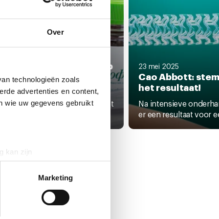
Over
ni 2025
-leden geven akkoord op
23 mei 2025
erhandelingsresultaat
Cao Abbott: stem
van technologieën zoals
ott.
het resultaat!
erde advertenties en content,
isteren kon je stemmen over het
Na intensieve onderha
en wie uw gegevens gebruikt
handelingsresultaat voor...
er een resultaat voor ee
g kan zijn
erprinting)
t
detailgedeelte
in. U kunt uw
Marketing
 media te bieden en om ons