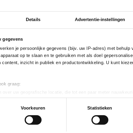
Details
Advertentie-instellingen
10 ju
CNV
w gegevens
13 juni 2025
Resultaat enquête ‘Werken
ond
erken je persoonlijke gegevens (bijv. uw IP-adres) met behulp 
bij Abbott’
Abb
apparaat op te slaan en te gebruiken met als doel gepersonalise
Allereerst dank aan iedereen die de
Tot g
 content, inzicht in publiek en productontwikkeling. U kunt kiez
moeite nam om onze korte...
onder
 ook graag:
 over uw geografische locatie, die tot een paar meter nauwkeuri
eren door het actief te scannen op specifieke eigenschappen (fing
onlijke gegevens worden verwerkt en stel uw voorkeuren in he
Voorkeuren
Statistieken
jzigen of intrekken in de Cookieverklaring.
ent en advertenties te personaliseren, om functies voor social