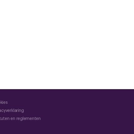
kies
acyverklaring
tuten en reglementen