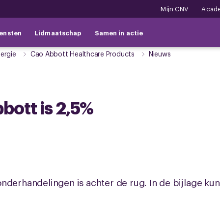
Mijn CNV
Acad
ensten
Lidmaatschap
Samen in actie
ergie
Cao Abbott Healthcare Products
Nieuws
bott is 2,5%
derhandelingen is achter de rug. In de bijlage kun 