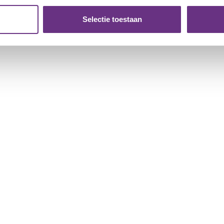
. Ook delen we informatie over uw gebruik van onze site met on
e. Deze partners kunnen deze gegevens combineren met andere i
Selectie toestaan
erzameld op basis van uw gebruik van hun services.
k moment wijzigen of intrekken via de
cookieverklaring
of door
inksonder op de pagina.