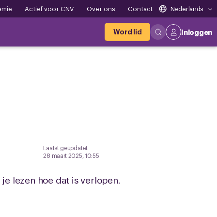
emie
Actief voor CNV
Over ons
Contact
Nederlands
Word lid
Inloggen
Laatst geüpdatet
28 maart 2025, 10:55
je lezen hoe dat is verlopen.