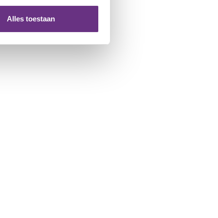
ze partners voor social
nformatie die u aan ze heeft
Alles toestaan
 te klikken op het ronde