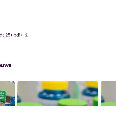
t_25 (.pdf)
euws