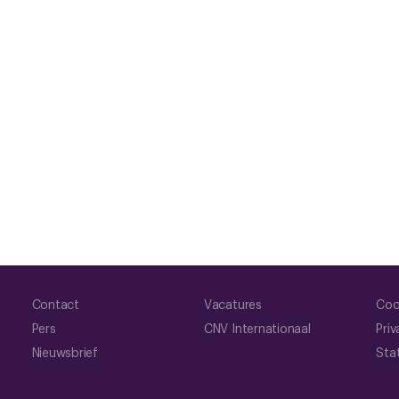
Contact
Vacatures
Coo
Pers
CNV Internationaal
Priv
Nieuwsbrief
Sta