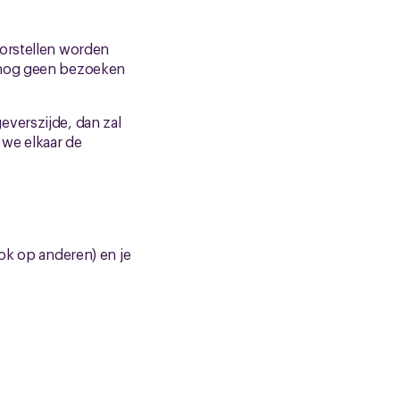
oorstellen worden
n nog geen bezoeken
everszijde, dan zal
 we elkaar de
ook op anderen) en je