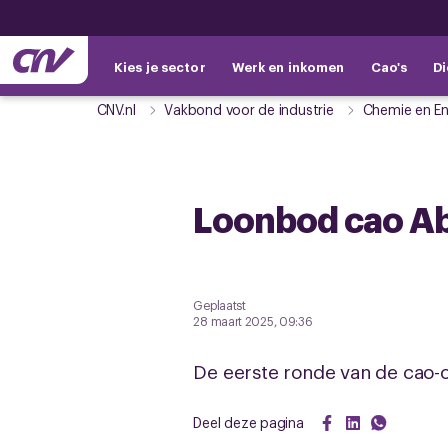
Kies je sector
Werk en inkomen
Cao's
Di
CNV.nl
Vakbond voor de industrie
Chemie en En
Loonbod cao Ab
Geplaatst
28 maart 2025, 09:36
De eerste ronde van de cao-on
Deel deze pagina