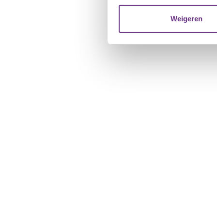
websiteverkeer te analyseren
media, adverteren en analys
Weigeren
verstrekt of die ze hebben v
U kunt uw toestemming op el
cookie-instellingenicoontje l