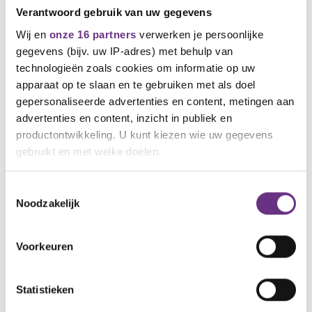
Verantwoord gebruik van uw gegevens
Bas Bremer, Bastien Houben, Wim Boogh en Ger de
Wij en
onze 16 partners
verwerken je persoonlijke
Groot (kaderleden FNV),
gegevens (bijv. uw IP-adres) met behulp van
Jan van der Ree, Raymond den Hollander
technologieën zoals cookies om informatie op uw
(kaderleden CNV),
apparaat op te slaan en te gebruiken met als doel
gepersonaliseerde advertenties en content, metingen aan
Inan Bozkir (vakbondsbestuurder FNV),
advertenties en content, inzicht in publiek en
productontwikkeling. U kunt kiezen wie uw gegevens
Diana Kraan (vakbondsbestuurder CNV)
T: 06-22389584
gebruikt en met welke doelen.
E:
d.kraan@cnv.nl
Als u het toestaat, willen we ook graag:
Toestemmingsselectie
Downloads
Noodzakelijk
Informatie verzamelen over uw geografische
locatie, die tot een paar meter nauwkeurig kan zijn
CNV_Voorstellenbrief_cao_Air_Products_1-6-2024
Uw apparaat identificeren door het actief te
Voorkeuren
(.pdf)
scannen op specifieke eigenschappen (fingerprinting)
Lees meer over hoe uw persoonlijke gegevens worden
Statistieken
verwerkt en stel uw voorkeuren in het
detailgedeelte
in.
U kunt uw toestemming op elk moment wijzigen of