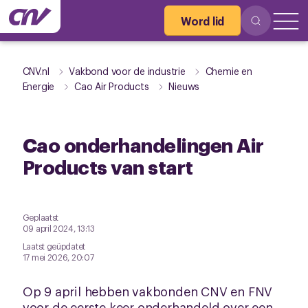
Word lid
CNV.nl
Vakbond voor de industrie
Chemie en
Energie
Cao Air Products
Nieuws
Cao onderhandelingen Air
Products van start
Geplaatst
09 april 2024, 13:13
Laatst geüpdatet
17 mei 2026, 20:07
Op 9 april hebben vakbonden CNV en FNV
voor de eerste keer onderhandeld over een