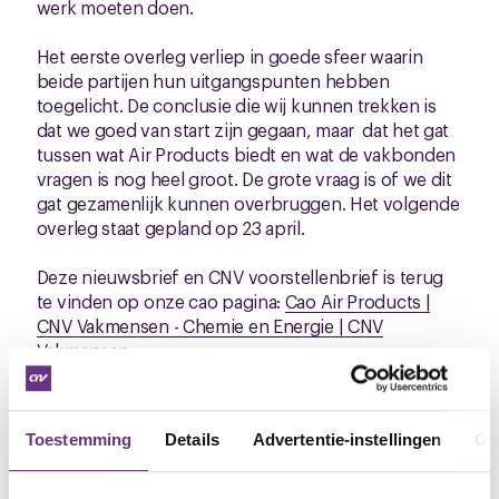
werk moeten doen.
Het eerste overleg verliep in goede sfeer waarin
beide partijen hun uitgangspunten hebben
toegelicht. De conclusie die wij kunnen trekken is
dat we goed van start zijn gegaan, maar dat het gat
tussen wat Air Products biedt en wat de vakbonden
vragen is nog heel groot. De grote vraag is of we dit
gat gezamenlijk kunnen overbruggen. Het volgende
overleg staat gepland op 23 april.
Deze nieuwsbrief en CNV voorstellenbrief is terug
te vinden op onze cao pagina:
Cao Air Products |
CNV Vakmensen - Chemie en Energie | CNV
Vakmensen
Hebben jullie vragen of opmerkingen? Benader dan
een van de kaderleden of vakbondsbestuurders.
Toestemming
Details
Advertentie-instellingen
Ov
Namens de onderhandelingsdelegatie van FNV
Procesindustrie en CNV,