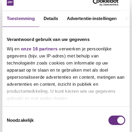
afgelopen tijd. De onderhandelingen zullen op 17
februari aanstaande weer worden hervat. In de
tussentijd zullen we wat is besproken eens goed
Toestemming
Details
Advertentie-instellingen
Ov
tegen het licht houden.
Wat kun je doen?
Verantwoord gebruik van uw gegevens
Jullie steun is van onschatbare waarde in deze
Wij en
onze 16 partners
verwerken je persoonlijke
onderhandelingen. Mochten er nieuwe
gegevens (bijv. uw IP-adres) met behulp van
ontwikkelingen zijn geef dit dan vooral aan! Hoe
meer informatie we ontvangen van de werkvloer
technologieën zoals cookies om informatie op uw
hoe beter we de onderhandelingen aan kunnen
apparaat op te slaan en te gebruiken met als doel
gaan.
gepersonaliseerde advertenties en content, metingen aan
advertenties en content, inzicht in publiek en
Hou
Cao Ashland | CNV
in de gaten voor nieuwe
productontwikkeling. U kunt kiezen wie uw gegevens
ontwikkelingen
gebruikt en met welke doelen.
Bowen Orth
Als u het toestaat, willen we ook graag:
Toestemmingsselectie
Vakbondsbestuurder CNV
Noodzakelijk
Informatie verzamelen over uw geografische
locatie, die tot een paar meter nauwkeurig kan zijn