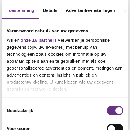
Toestemming
Details
Advertentie-instellingen
Ov
Verantwoord gebruik van uw gegevens
Wij en
onze 16 partners
verwerken je persoonlijke
gegevens (bijv. uw IP-adres) met behulp van
technologieën zoals cookies om informatie op uw
apparaat op te slaan en te gebruiken met als doel
gepersonaliseerde advertenties en content, metingen aan
2 juni 2021
advertenties en content, inzicht in publiek en
CNV- leden Bbio stemmen in met cao
productontwikkeling. U kunt kiezen wie uw gegevens
gebruikt en met welke doelen.
De afgelopen weken konden de CNV-leden
stemmen over het...
Als u het toestaat, willen we ook graag:
Toestemmingsselectie
Noodzakelijk
Informatie verzamelen over uw geografische
locatie, die tot een paar meter nauwkeurig kan zijn
Uw apparaat identificeren door het actief te
Voorkeuren