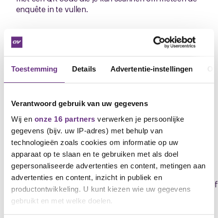
enquête in te vullen.
Reageren op cao-tijdlijn
Op de cao-pagina kun je het hele cao-proces
Toestemming
Details
Advertentie-instellingen
Ov
volgen, opmerkingen plaatsen en je vraag stellen.
Ga direct naar de cao-pagina
Mede namens bestuurder Stijn Jansen, FNV
Verantwoord gebruik van uw gegevens
Procesindustrie,
Wij en
onze 16 partners
verwerken je persoonlijke
Roel van Riezen, bestuurder CNV Vakmensen
gegevens (bijv. uw IP-adres) met behulp van
M
06 - 5160 2034 /
r.vanriezen@cnvvakmensen.nl
technologieën zoals cookies om informatie op uw
apparaat op te slaan en te gebruiken met als doel
Downloads
gepersonaliseerde advertenties en content, metingen aan
advertenties en content, inzicht in publiek en
M2202_1384_Bilthoven_Biologics_gezamenlijke_nwsbrief
productontwikkeling. U kunt kiezen wie uw gegevens
(.pdf)
gebruikt en met welke doelen.