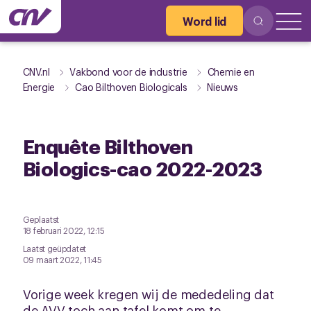
Word lid
CNV.nl
Vakbond voor de industrie
Chemie en
Energie
Cao Bilthoven Biologicals
Nieuws
Enquête Bilthoven
Biologics-cao 2022-2023
Geplaatst
18 februari 2022, 12:15
Laatst geüpdatet
09 maart 2022, 11:45
Vorige week kregen wij de mededeling dat
de AVV toch aan tafel komt om te