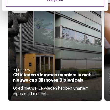
U kunt uw toestemming op elk moment wijzigen of
NIEUWS
intrekken via de
cookieverklaring
of door te klikken op
het ronde cookie-instellingenicoontje linksonder op de
pagina.
2 juli 2026
CNV-leden stemmen unaniem in met
nieuwe cao Bilthoven Biologicals
Goed nieuws! CNV-leden hebben unaniem
ingestemd met het...