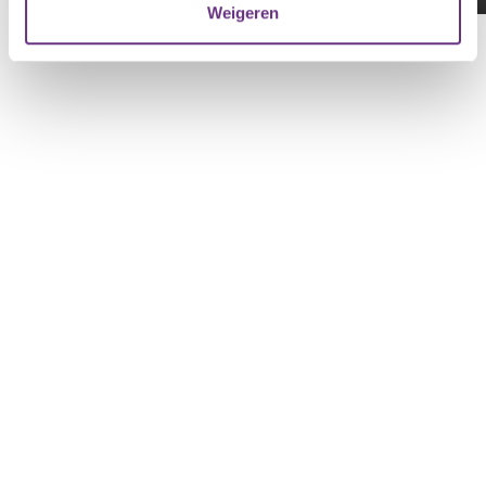
Weigeren
U kunt uw toestemming op elk moment wijzigen of
intrekken via de
cookieverklaring
of door te klikken op
het ronde cookie-instellingenicoontje linksonder op de
pagina.