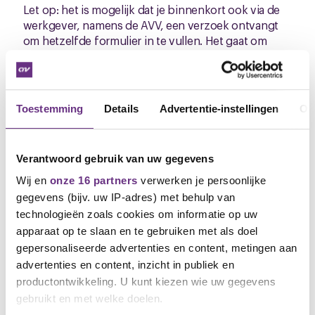
Let op: het is mogelijk dat je binnenkort ook via de
werkgever, namens de AVV, een verzoek ontvangt
om hetzelfde formulier in te vullen. Het gaat om
exact dezelfde vragenlijst. Het formulier hoeft
slechts één keer te worden ingevuld.
Toestemming
Details
Advertentie-instellingen
Ov
Onderhandelingsdata
-
12 juni 2026
- 22 juni 2026
Verantwoord gebruik van uw gegevens
Mede namens Denise Hijman
Wij en
onze 16 partners
verwerken je persoonlijke
gegevens (bijv. uw IP-adres) met behulp van
Alptekin Akdogan
technologieën zoals cookies om informatie op uw
Bestuurder CNV
06 4162 9515
apparaat op te slaan en te gebruiken met als doel
a.akdogan@cnv.nl
gepersonaliseerde advertenties en content, metingen aan
advertenties en content, inzicht in publiek en
productontwikkeling. U kunt kiezen wie uw gegevens
gebruikt en met welke doelen.