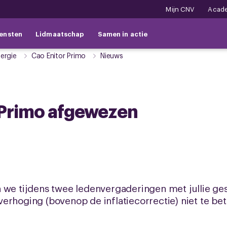
Mijn CNV
Acad
ensten
Lidmaatschap
Samen in actie
ergie
Cao Enitor Primo
Nieuws
r Primo afgewezen
 we tijdens twee ledenvergaderingen met jullie ge
erhoging (bovenop de inflatiecorrectie) niet te bet