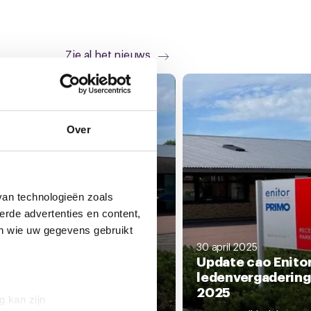
Zie al het nieuws
Over
van technologieën zoals
erde advertenties en content,
en wie uw gegevens gebruikt
30 april 2025
Update cao Enito
 2025
slag stemming cao Enitor
ledenvergadering
mo
2025
g kan zijn