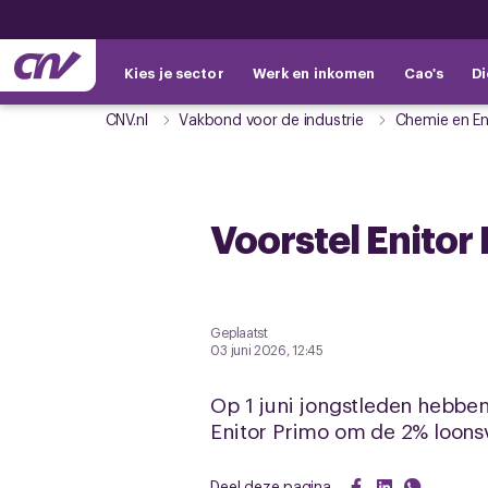
Kies je sector
Werk en inkomen
Cao's
Di
CNV.nl
Vakbond voor de industrie
Chemie en En
Voorstel Enito
Geplaatst
03 juni 2026, 12:45
Op 1 juni jongstleden hebben
Enitor Primo om de 2% loonsv
Deel deze pagina