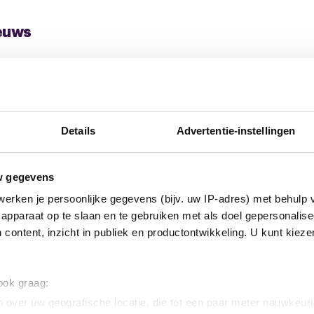
euws
Details
Advertentie-instellingen
w gegevens
erken je persoonlijke gegevens (bijv. uw IP-adres) met behulp 
apparaat op te slaan en te gebruiken met als doel gepersonalise
 content, inzicht in publiek en productontwikkeling. U kunt kiez
28 augustus 2025
9 mei
Nieuwe cao-tekst Enitor
Uit
 ook graag:
Primo 2025-2027
Pri
 over uw geografische locatie, die tot een paar meter nauwkeuri