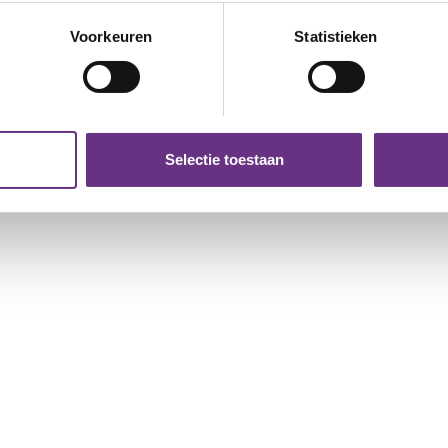
de
Goed nieuws! De tekst van de nieuwe
Julli
eren door het actief te scannen op specifieke eigenschappen (fing
cao Enitor Primo is definitief...
onder
onlijke gegevens worden verwerkt en stel uw voorkeuren in he
Voorkeuren
Statistieken
jzigen of intrekken in de Cookieverklaring.
ent en advertenties te personaliseren, om functies voor social
. Ook delen we informatie over uw gebruik van onze site met on
e. Deze partners kunnen deze gegevens combineren met andere i
Selectie toestaan
erzameld op basis van uw gebruik van hun services.
k moment wijzigen of intrekken via de
cookieverklaring
of door
inksonder op de pagina.