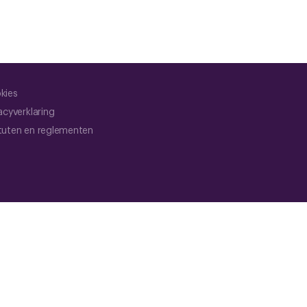
kies
acyverklaring
tuten en reglementen