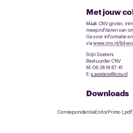
Met jouw col
Maak CNV groter, intr
meeprofiteren van on
Ga voor informatie e
via
www.cnv.nl/lid-wo
Stijn Soeters
Bestuurder CNV
M: 06 28 18 87 41
E:
s.soeters@cnv.nl
Downloads
CorrespondentieEnitorPrimo (.pdf