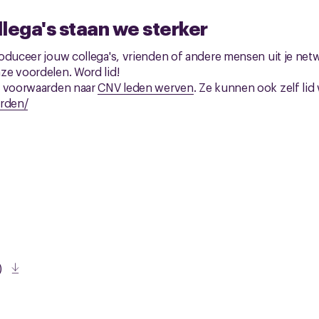
lega's staan we sterker
oduceer jouw collega's, vrienden of andere mensen uit je netw
ze voordelen. Word lid!
n voorwaarden naar
CNV leden werven
.
Ze kunnen ook zelf lid
rden/
)