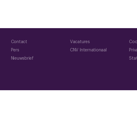
Contact
Vacatures
Coo
Pers
CNV Internationaal
Priv
Nieuwsbrief
Sta