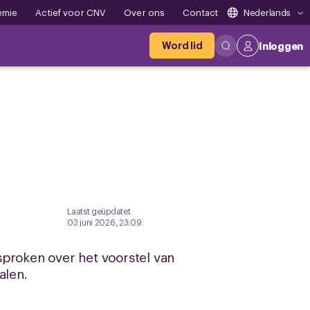
emie
Actief voor CNV
Over ons
Contact
Nederlands
Word lid
Inloggen
Laatst geüpdatet
03 juni 2026, 23:09
sproken over het voorstel van
alen.