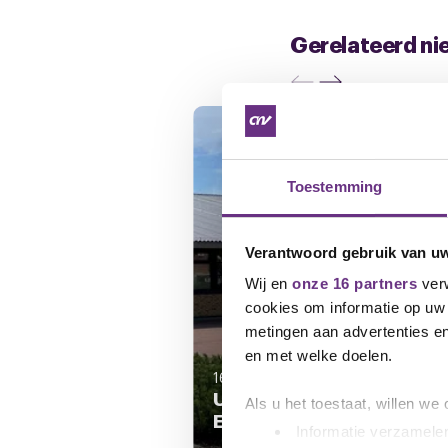
Gerelateerd ni
Toestemming
Verantwoord gebruik van u
Wij en
onze 16 partners
verw
cookies om informatie op uw 
metingen aan advertenties en
en met welke doelen.
16 juni 2026
Update loonsverhoging
Als u het toestaat, willen we
Enitor Primo
Informatie verzamelen