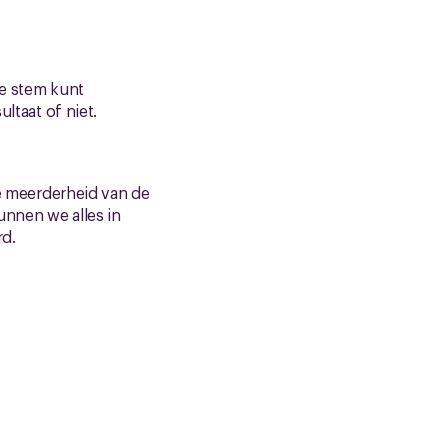
je stem kunt
ltaat of niet.
 meerderheid van de
unnen we alles in
rd.