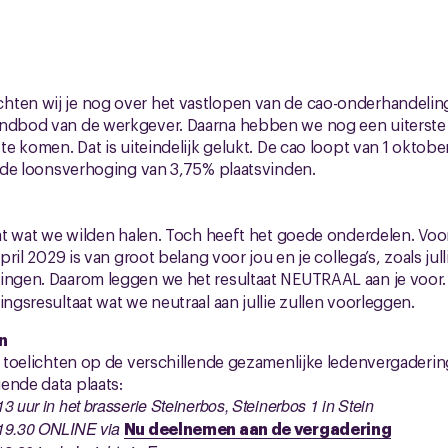
hten wij je nog over het vastlopen van de cao-onderhandelin
indbod van de werkgever. Daarna hebben we nog een uiterst
 te komen. Dat is uiteindelijk gelukt. De cao loopt van 1 okto
al de loonsverhoging van 3,75% plaatsvinden.
 dat wat we wilden halen. Toch heeft het goede onderdelen. Voo
april 2029 is van groot belang voor jou en je collega’s, zoals ju
ringen. Daarom leggen we het resultaat NEUTRAAL aan je voor.
ingsresultaat wat we neutraal aan jullie zullen voorleggen.
n
we toelichten op de verschillende gezamenlijke ledenvergader
ende data plaats:
 uur in het brasserie Steinerbos, Steinerbos 1 in Stein
 19.30 ONLINE via
Nu deelnemen aan de vergadering