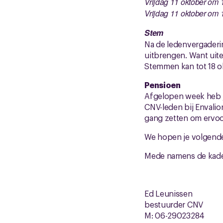
Vrijdag 11 oktober om 
Vrijdag 11 oktober om 
Stem
Na de ledenvergaderin
uitbrengen. Want uitei
Stemmen kan tot 18 o
Pensioen
Afgelopen week heb 
CNV-leden bij Envalio
gang zetten om ervoo
We hopen je volgende
Mede namens de kade
Ed Leunissen
bestuurder CNV
M: 06-29023284