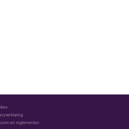
kies
acyverklaring
tuten en reglementen