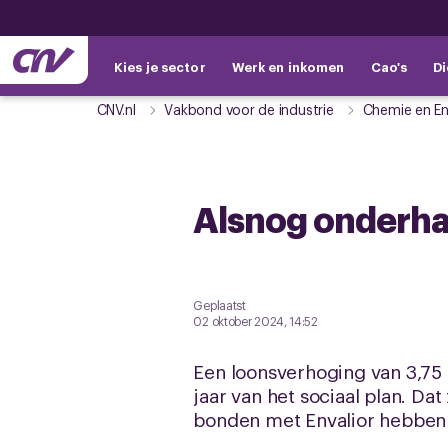
Kies je sector
Werk en inkomen
Cao's
Di
CNV.nl
Vakbond voor de industrie
Chemie en En
Alsnog onderhan
Geplaatst
02 oktober 2024, 14:52
Een loonsverhoging van 3,75
jaar van het sociaal plan. Da
bonden met Envalior hebben 