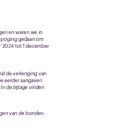
gen en waren we in
e poging gedaan om
ber 2024 tot 1 december
ral de verlenging van
llie eerder aangaven
 In de
bijlage
vinden
ingen van de bonden.