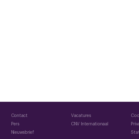
Contact
Vacatures
Coo
Pers
CNV Internationaal
Priv
Nieuwsbrief
Sta