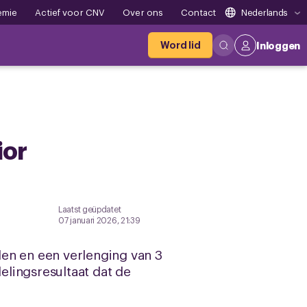
emie
Actief voor CNV
Over ons
Contact
Nederlands
Word lid
Inloggen
ior
Laatst geüpdatet
07 januari 2026, 21:39
en en een verlenging van 3
elingsresultaat dat de