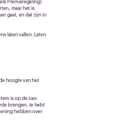
ele Premieregeling)
en, maar het is
er gaat, en dat zijn in
s laten vallen. Laten
p de hoogte van het
stem is op de cao-
orde brengen. Je hebt
n mening hebben over