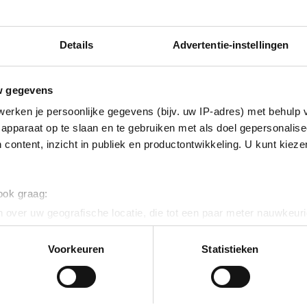
Details
Advertentie-instellingen
auvan (.pdf)
w gegevens
erken je persoonlijke gegevens (bijv. uw IP-adres) met behulp 
apparaat op te slaan en te gebruiken met als doel gepersonalise
 content, inzicht in publiek en productontwikkeling. U kunt kiez
euws
 ook graag:
 over uw geografische locatie, die tot een paar meter nauwkeuri
eren door het actief te scannen op specifieke eigenschappen (fing
onlijke gegevens worden verwerkt en stel uw voorkeuren in he
Voorkeuren
Statistieken
jzigen of intrekken in de Cookieverklaring.
ent en advertenties te personaliseren, om functies voor social