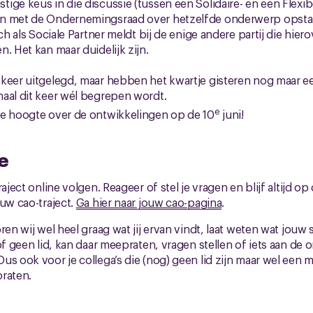
ige keus in die discussie (tussen een Solidaire- en een Flexib
n met de Ondernemingsraad over hetzelfde onderwerp opstart
ch als Sociale Partner meldt bij de enige andere partij die hierov
. Het kan maar duidelijk zijn.
keer uitgelegd, maar hebben het kwartje gisteren nog maar een
aal dit keer wél begrepen wordt.
e
de hoogte over de ontwikkelingen op de 10
juni!
e
raject online volgen. Reageer of stel je vragen en blijf altijd o
ouw cao-traject.
Ga hier naar jouw cao-pagina
.
ren wij wel heel graag wat jij ervan vindt, laat weten wat jouw 
of geen lid, kan daar meepraten, vragen stellen of iets aan de 
us ook voor je collega’s die (nog) geen lid zijn maar wel ee
raten.