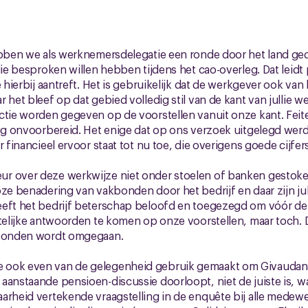
ebben we als werknemersdelegatie een ronde door het land geda
llie besproken willen hebben tijdens het cao-overleg. Dat leid
e hierbij aantreft. Het is gebruikelijk dat de werkgever ook van
 het bleef op dat gebied volledig stil van de kant van jullie 
ctie worden gegeven op de voorstellen vanuit onze kant. Feite
dig onvoorbereid. Het enige dat op ons verzoek uitgelegd wer
r financieel ervoor staat tot nu toe, die overigens goede cijfers
r over deze werkwijze niet onder stoelen of banken gestoken
ze benadering van vakbonden door het bedrijf en daar zijn jull
eeft het bedrijf beterschap beloofd en toegezegd om vóór d
ftelijke antwoorden te komen op onze voorstellen, maar toch. D
kbonden wordt omgegaan.
ook even van de gelegenheid gebruik gemaakt om Givaudan u
aanstaande pensioen-discussie doorloopt, niet de juiste is, w
arheid vertekende vraagstelling in de enquête bij alle medew