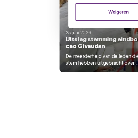
websiteverkeer te analyseren
media, adverteren en analys
Weigeren
verstrekt of die ze hebben v
25 juni 2026
U kunt uw toestemming op el
Uitslag stemming eindbo
cookie-instellingenicoontje l
cao Givaudan
De meerderheid van de leden di
stem hebben uitgebracht over...