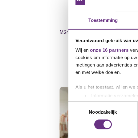
Downloads
Toestemming
M2404_0302_cao-voorstellen__Gid
Verantwoord gebruik van u
Wij en
onze 16 partners
verw
cookies om informatie op uw 
metingen aan advertenties en
Gerelateerd ni
en met welke doelen.
Als u het toestaat, willen we
Informatie verzamelen
Uw apparaat identific
Toestemmingsselectie
Lees meer over hoe uw perso
Noodzakelijk
toestemming op elk moment wi
We gebruiken cookies om cont