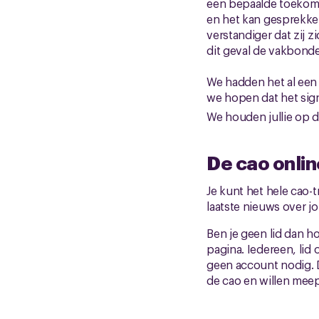
een bepaalde toekomst
en het kan gesprekke
verstandiger dat zij zi
dit geval de vakbonden
We hadden het al een 
we hopen dat het sign
We houden jullie op 
De cao onlin
Je kunt het hele cao-t
laatste nieuws over j
Ben je geen lid dan ho
pagina. Iedereen, lid 
geen account nodig. D
de cao en willen meep