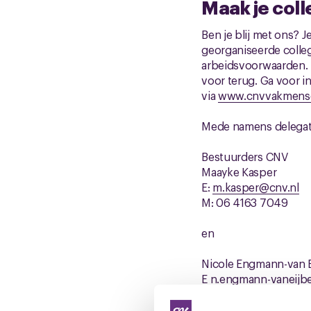
Maak je colle
Ben je blij met ons? 
georganiseerde colle
arbeidsvoorwaarden. E
voor terug. Ga voor 
via
www.cnvvakmensen.
Mede namens delegat
Bestuurders CNV
Maayke Kasper
E:
m.kasper@cnv.nl
M: 06 4163 7049
en
Nicole Engmann-van 
E
n.engmann-vaneijb
M 06 5160 1989