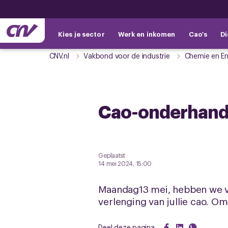
Kies je sector
Werk en inkomen
Cao's
Di
CNV.nl
Vakbond voor de industrie
Chemie en En
Cao-onderhandel
Geplaatst
14 mei 2024, 15:00
Maandag13 mei, hebben we voo
verlenging van jullie cao. Om
Deel deze pagina