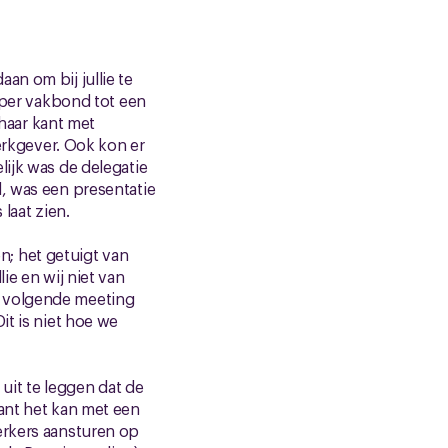
an om bij jullie te
t per vakbond tot een
 haar kant met
werkgever. Ook kon er
lijk was de delegatie
d, was een presentatie
 laat zien.
; het getuigt van
ie en wij niet van
e volgende meeting
it is niet hoe we
it te leggen dat de
ant het kan met een
erkers aansturen op