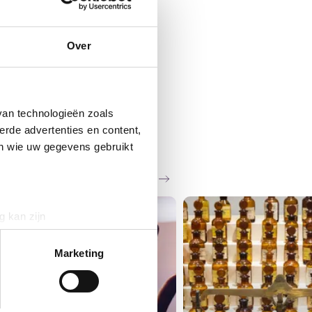
Over
van technologieën zoals
erde advertenties en content,
en wie uw gegevens gebruikt
Zie al het nieuws
g kan zijn
erprinting)
t
detailgedeelte
in. U kunt uw
Marketing
 media te bieden en om ons