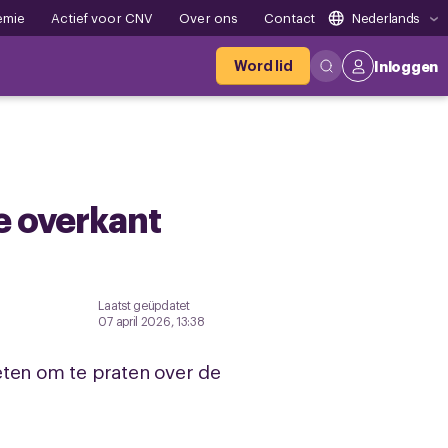
emie
Actief voor CNV
Over ons
Contact
Nederlands
Word lid
Inloggen
e overkant
Laatst geüpdatet
07 april 2026, 13:38
eten om te praten over de