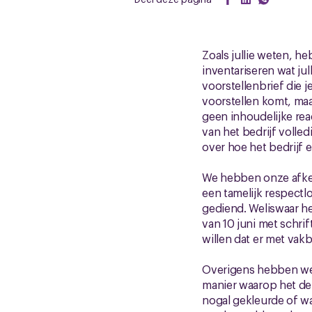
Zoals jullie weten, h
inventariseren wat ju
voorstellenbrief die j
voorstellen komt, maar
geen inhoudelijke rea
van het bedrijf volle
over hoe het bedrijf e
We hebben onze afkeu
een tamelijk respectlo
gediend. Weliswaar h
van 10 juni met schri
willen dat er met va
Overigens hebben we 
manier waarop het de 
nogal gekleurde of wa