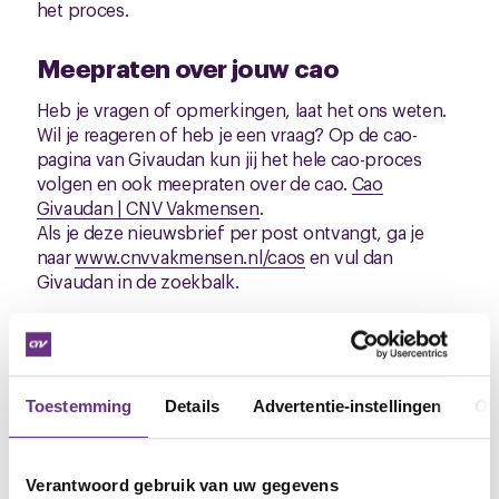
het proces.
Meepraten over jouw cao
Heb je vragen of opmerkingen, laat het ons weten.
Wil je reageren of heb je een vraag? Op de cao-
pagina van Givaudan kun jij het hele cao-proces
volgen en ook meepraten over de cao.
Cao
Givaudan | CNV Vakmensen
.
Als je deze nieuwsbrief per post ontvangt, ga je
naar
www.cnvvakmensen.nl/caos
en vul dan
Givaudan in de zoekbalk.
Mede namens het kader van CNV Vakmensen en
FNV,
Sharon van Boxmeer
Toestemming
Details
Advertentie-instellingen
Ov
Bestuurder CNV Vakmensen
M
. 06 28 86 65 12
E
.
s.vanboxmeer@cnvvakmensen.nl
Verantwoord gebruik van uw gegevens