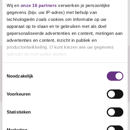
Wij en
onze 16 partners
verwerken je persoonlijke
gegevens (bijv. uw IP-adres) met behulp van
technologieën zoals cookies om informatie op uw
apparaat op te slaan en te gebruiken met als doel
gepersonaliseerde advertenties en content, metingen aan
Wil je reageren of heb je een vraag?
advertenties en content, inzicht in publiek en
productontwikkeling. U kunt kiezen wie uw gegevens
gebruikt en met welke doelen.
Er zijn nog geen reacties, wees de eerste!
Als u het toestaat, willen we ook graag:
Toestemmingsselectie
U
Noodzakelijk
Informatie verzamelen over uw geografische
locatie, die tot een paar meter nauwkeurig kan zijn
Reageren
Uw apparaat identificeren door het actief te
Voorkeuren
scannen op specifieke eigenschappen (fingerprinting)
Lees meer over hoe uw persoonlijke gegevens worden
Statistieken
verwerkt en stel uw voorkeuren in het
detailgedeelte
in.
Gerelateerd nieuws
U kunt uw toestemming op elk moment wijzigen of
Zie al het nieuws
intrekken in de Cookieverklaring.
Marketing