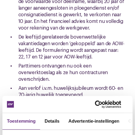
de voorwaarde voor deelname, waarbij 20 jaar of
langer aaneengesloten in ploegendienst en/of
consignatiedienst is gewerkt, te verkorten naar
10 jaar. En het financieel advies komt nu volledig
voor rekening van de werkgever.
De leeftijd gerelateerde bovenwettelijke
vakantiedagen worden ‘gekoppeld’ aan de AOW-
leeftijd. De formulering wordt aangepast naar:
22, 17 en 12 jaar voor AOW-leeftijd.
Parttimers ontvangen nu ook een
overwerktoeslag als ze hun contracturen
overschrijden.
Aan verlof i.v.m. huwelijksjubileum wordt 60- en
70-jarig huwelijk toegevoegd.
Het afbouwschema in de cao (naar een lagere
ploegentoeslag of dagdienst) wordt aangepast.
Dit lichten wij op de ledenvergaderingen nader
Toestemming
Details
Advertentie-instellingen
Ov
toe.
We houden jullie op de hoogte en hopen jullie op 3