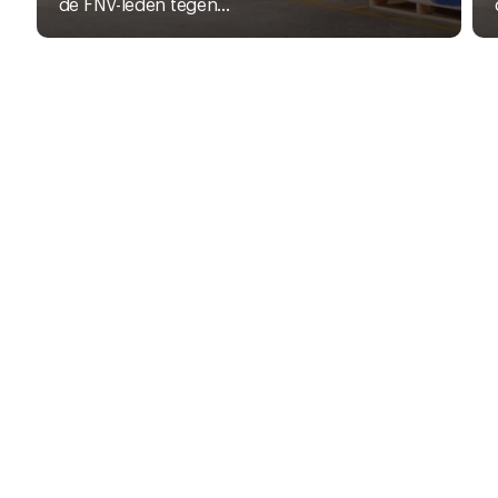
de FNV-leden tegen...