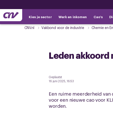
Kies je sector
Werk en inkomen
Cao's
Di
CNV.nl
Vakbond voor de industrie
Chemie en En
Leden akkoord 
Geplaatst
16 juni 2025, 16:53
Een ruime meerderheid van d
voor een nieuwe cao voor KLK
worden.