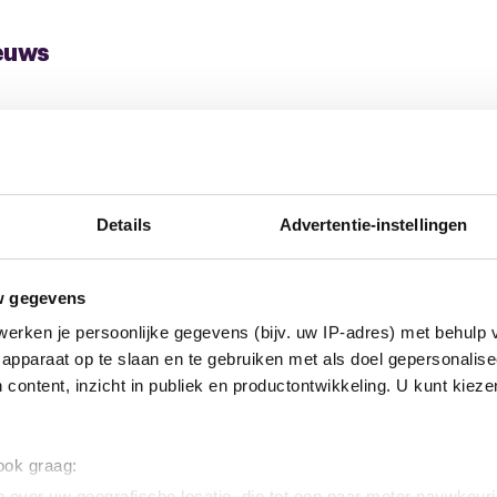
euws
Details
Advertentie-instellingen
w gegevens
erken je persoonlijke gegevens (bijv. uw IP-adres) met behulp 
apparaat op te slaan en te gebruiken met als doel gepersonalise
 content, inzicht in publiek en productontwikkeling. U kunt kiez
22 april 2026
Kolb
Uitslag stemming eindbod
9 apr
KLK Kolb
Ein
 ook graag:
 over uw geografische locatie, die tot een paar meter nauwkeuri