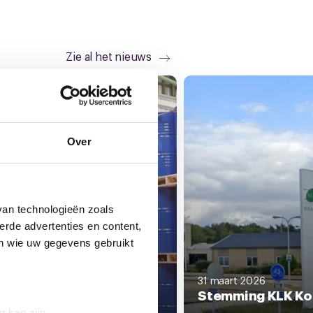
Zie al het nieuws
Over
van technologieën zoals
erde advertenties en content,
en wie uw gegevens gebruikt
il 2026
31 maart 2026
dbod cao KLK Kolb
Stemming KLK Ko
g kan zijn