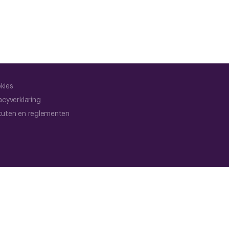
kies
acyverklaring
tuten en reglementen