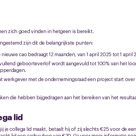
en zich goed vinden in hetgeen is bereikt.
gestemd zijn dit de belangrijkste punten:
 nieuwe cao bedraagt 12 maanden, van 1 april 2025 tot 1 april 
vullend geboorteverlof wordt aangevuld tot 100% van het lo
ipperdagen.
t werkgever met de ondernemingsraad een project start over 
anken die hebben bijgedragen aan het bereiken van het resultaa
ega lid
s jij je collega lid maakt, betaalt hij of zij slechts €25 voor de ee
acht lid een cadeaubon van €20. Ga voor meer informatie naa