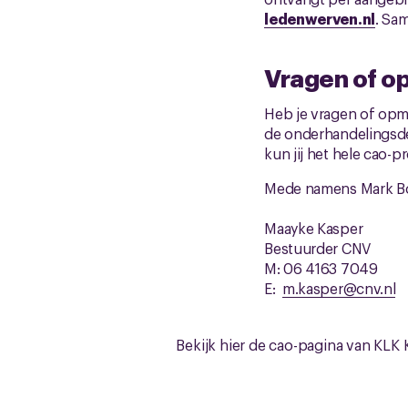
ledenwerven.nl
. Sa
Vragen of o
Heb je vragen of opme
de onderhandelingsde
kun jij het hele cao-
Mede namens Mark Boe
Maayke Kasper
Bestuurder CNV
M: 06 4163 7049
E:
m.kasper@cnv.nl
Bekijk hier de cao-pagina van KLK 