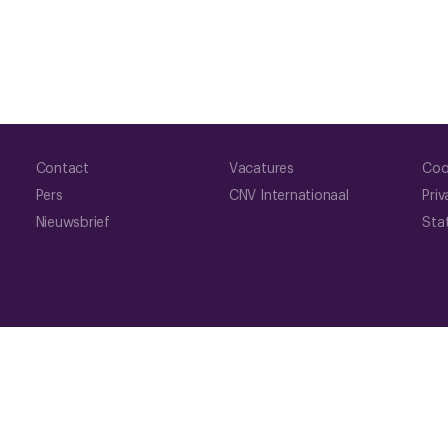
Contact
Vacatures
Coo
Pers
CNV Internationaal
Priv
Nieuwsbrief
Sta