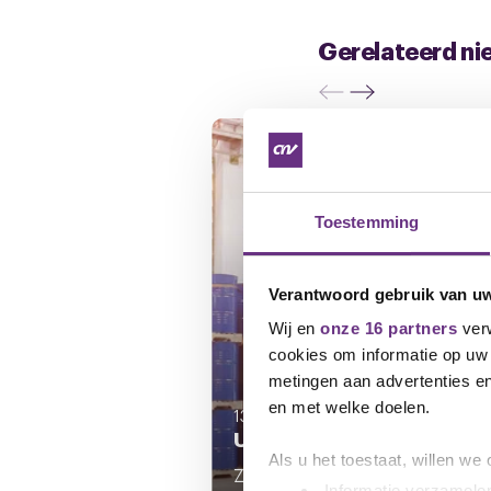
Gerelateerd ni
Toestemming
Verantwoord gebruik van u
Wij en
onze 16 partners
verw
cookies om informatie op uw 
metingen aan advertenties en
en met welke doelen.
13 mei 2026
Update cao-overleg KLK 
Als u het toestaat, willen we
Zoals jullie weten, heeft een
Informatie verzamelen