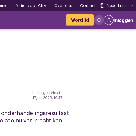
emie
Actief voor CNV
Over ons
Contact
Nederlands
Word lid
Inloggen
Laatst geüpdatet
17 juni 2025, 10:57
 onderhandelingsresultaat
e cao nu van kracht kan