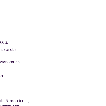
2026.
on, zonder
werklast en
t!
rste 5 maanden. Jij
r
www.cnv-