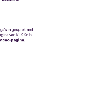
ega's in gesprek met
agina van KLK Kolb
uw cao-pagina
.