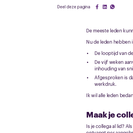
Deel deze pagina
De meeste leden kunn
Nu de leden hebben in
De looptijd van de
De vijf weken aan
inhouding van sn
Afgesproken is da
werkdruk.
Ik wil alle leden bed
Maak je coll
Is je collega al lid? Al
ontvangt per aangebr