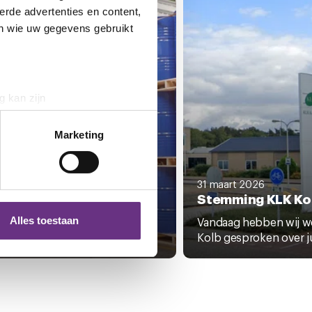
erde advertenties en content,
en wie uw gegevens gebruikt
g kan zijn
erprinting)
t
detailgedeelte
in. U kunt uw
Marketing
il 2026
31 maart 2026
 media te bieden en om ons
dbod cao KLK Kolb
Stemming KLK Ko
ze partners voor social
nformatie die u aan ze heeft
dels hebben wij op 7 april
Vandaag hebben wij w
Alles toestaan
tleden opnieuw overleg...
Kolb gesproken over ju
 te klikken op het ronde