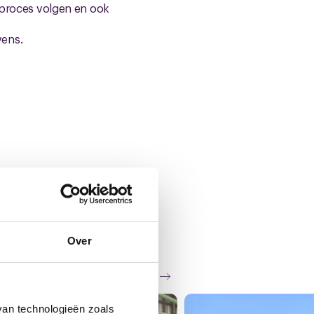
e proces volgen en ook
vens.
Over
Zie al het nieuws
van technologieën zoals