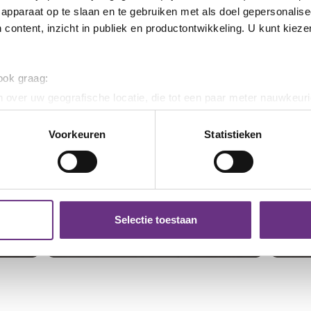
apparaat op te slaan en te gebruiken met als doel gepersonalise
 content, inzicht in publiek en productontwikkeling. U kunt kiez
 ook graag:
 over uw geografische locatie, die tot een paar meter nauwkeuri
eren door het actief te scannen op specifieke eigenschappen (fing
onlijke gegevens worden verwerkt en stel uw voorkeuren in he
Voorkeuren
Statistieken
jzigen of intrekken in de Cookieverklaring.
22 april 2026
Kolb
Uitslag stemming eindbod
9 apr
ent en advertenties te personaliseren, om functies voor social
KLK Kolb
Ein
. Ook delen we informatie over uw gebruik van onze site met on
e. Deze partners kunnen deze gegevens combineren met andere i
Tot en met afgelopen maandag
Inmid
Selectie toestaan
erzameld op basis van uw gebruik van hun services.
hebben jullie de kans gehad om je...
jongs
k moment wijzigen of intrekken via de
cookieverklaring
of door
inksonder op de pagina.