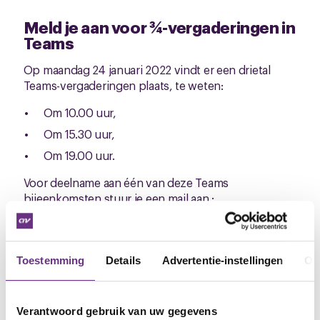
Meld je aan voor ¾-vergaderingen in
Teams
Op maandag 24 januari 2022 vindt er een drietal
Teams-vergaderingen plaats, te weten:
Om 10.00 uur,
Om 15.30 uur,
Om 19.00 uur.
Voor deelname aan één van deze Teams
bijeenkomsten stuur je een mail aan :
a.huizinga@cnvvakmensen.nl
onder vermelding van
het tijdstip waarop je wilt deelnemen.
Aansluitend ontvang je dan een link om in te loggen.
Toestemming
Details
Advertentie-instellingen
Ov
De bijeenkomsten gaan door bij voldoende
belangstelling (vanaf 8 inschrijvingen per sessie).
Verantwoord gebruik van uw gegevens
Op de cao-pagina kunt u het hele cao-traject volgen