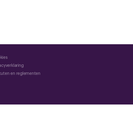
kies
acyverklaring
tuten en reglementen