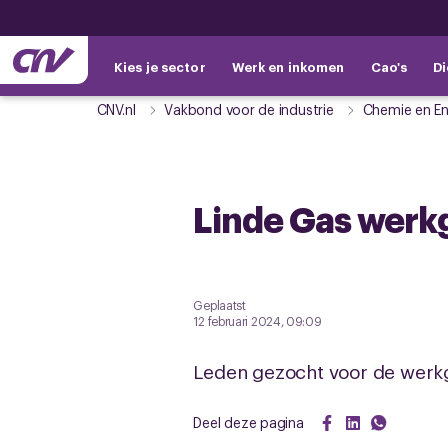
Kies je sector
Werk en inkomen
Cao's
Di
CNV.nl
Vakbond voor de industrie
Chemie en En
Linde Gas werkg
Geplaatst
12 februari 2024, 09:09
Leden gezocht voor de werkg
Deel deze pagina