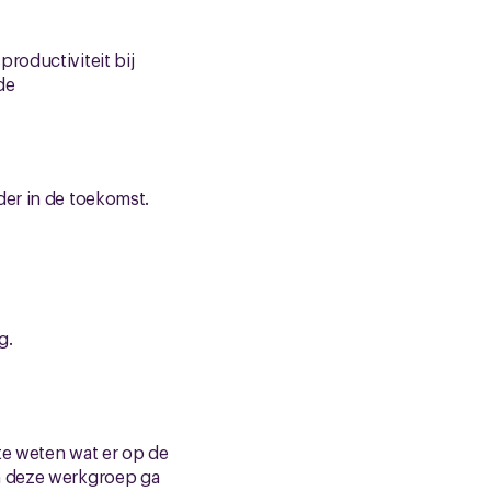
roductiviteit bij
de
er in de toekomst.
g.
 te weten wat er op de
in deze werkgroep ga