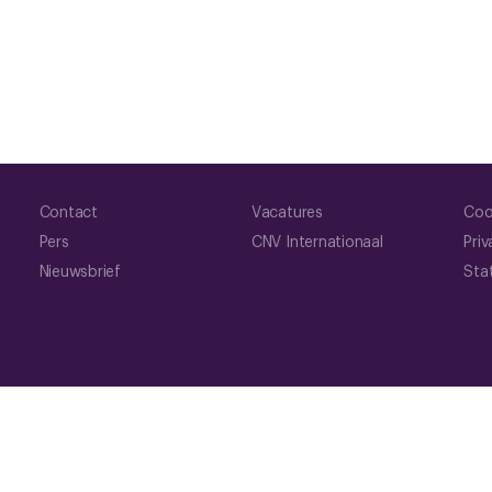
Contact
Vacatures
Coo
Pers
CNV Internationaal
Priv
Nieuwsbrief
Sta