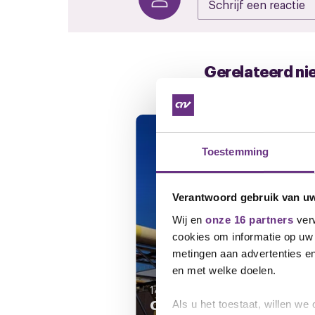
Gerelateerd ni
Toestemming
Verantwoord gebruik van u
Wij en
onze 16 partners
verw
cookies om informatie op uw 
metingen aan advertenties en
en met welke doelen.
14 augustus 2024
CNV wel of niet betrokk
Als u het toestaat, willen we