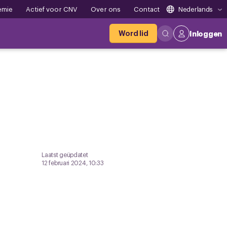
emie
Actief voor CNV
Over ons
Contact
Nederlands
Word lid
Inloggen
Laatst geüpdatet
12 februari 2024, 10:33