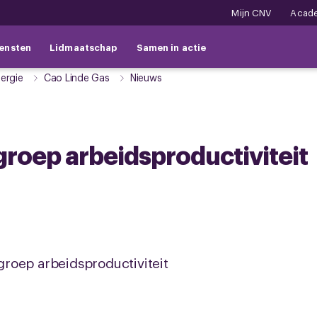
Mijn CNV
Acad
ensten
Lidmaatschap
Samen in actie
ergie
Cao Linde Gas
Nieuws
roep arbeidsproductiviteit
roep arbeidsproductiviteit