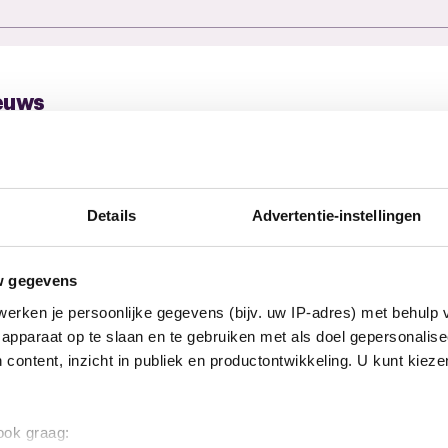
euws
Details
Advertentie-instellingen
w gegevens
erken je persoonlijke gegevens (bijv. uw IP-adres) met behulp 
apparaat op te slaan en te gebruiken met als doel gepersonalise
 content, inzicht in publiek en productontwikkeling. U kunt kiez
en
 ook graag:
22 mei 2023
10 me