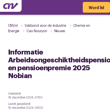
Word lid
CNV.nl
Vakbond voor de industrie
Chemie en
Energie
Cao Nouryon
Nieuws
Informatie
Arbeidsongeschiktheidspensi
en pensioenpremie 2025
Nobian
Geplaatst
19 december 2024, 07:50
Laatst geüpdatet
19 december 2024, 08:50