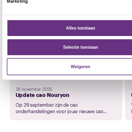
Marketing
analyseren. Ook delen we informatie over uw gebruik van on
met onze partners voor social media, adverteren en analyse
partners kunnen deze gegevens combineren met andere info
u aan ze heeft verstrekt of die ze hebben verzameld op basi
Alles toestaan
gebruik van hun services.
U kunt uw toestemming op elk moment wijzigen of intrekken 
Selectie toestaan
cookieverklaring
of door te klikken op het ronde cookie-
instellingenicoontje linksonder op de pagina.
Weigeren
26 november 2025
Update cao Nouryon
Op 29 september zijn de cao
onderhandelingen voor jouw nieuwe cao...