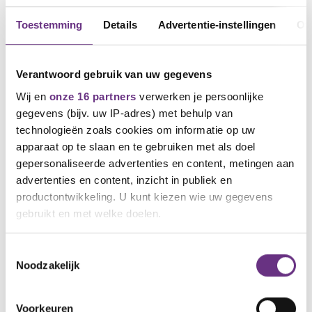
Toestemming
Details
Advertentie-instellingen
Ov
Verantwoord gebruik van uw gegevens
Wij en
onze 16 partners
verwerken je persoonlijke
gegevens (bijv. uw IP-adres) met behulp van
technologieën zoals cookies om informatie op uw
apparaat op te slaan en te gebruiken met als doel
18 februari 2025
Terugkoppeling van de tweede
gepersonaliseerde advertenties en content, metingen aan
onderhandelingsronde bij Teijin
advertenties en content, inzicht in publiek en
Aramid
productontwikkeling. U kunt kiezen wie uw gegevens
gebruikt en met welke doelen.
De bespreking vond plaats op 12 februari ’25
in de vergaderzaal...
Als u het toestaat, willen we ook graag:
Toestemmingsselectie
Noodzakelijk
Informatie verzamelen over uw geografische
locatie, die tot een paar meter nauwkeurig kan zijn
Uw apparaat identificeren door het actief te
Voorkeuren