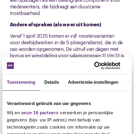
medewerkers, die bijdraagt aan duurzame
inzetbaarheid
Andere afspraken (als we er uit komen)
Vanaf 1 april 2025 komen er vijf roostervarianten
voor deeltijdwerken in de 5-ploegendienst, die in de
cao worden opgenomen. De uitruil van dagen met
bonus en winstdeling voor salarisgroepen 11 t/m 13 is
voorlopig van tafel. Voor de RVU-regeling moeten
we wachten op de landelijke richtlijnen.
Vervolg
Toestemming
Details
Advertentie-instellingen
Ov
In aanloop naar de volgende onderhandelingsronde
willen we graag met jullie in overleg over de
Verantwoord gebruik van uw gegevens
ontwikkelingen tijdens de afgelopen
bijeenkomsten, de inzet op een aantal inhoudelijke
Wij en
onze 16 partners
verwerken je persoonlijke
arbeidswoorden en wat voor jullie de ondergrens is
gegevens (bijv. uw IP-adres) met behulp van
om tot een resultaat te komen. Daarvoor plannen we
technologieën zoals cookies om informatie op uw
een aantal ledenbijeenkomsten op 6 maart