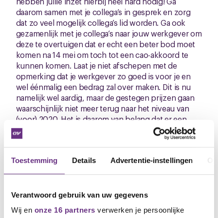
hebben jullie inzet hierbij heel hard nodig! Ga
daarom samen met je collega’s in gesprek en zorg
dat zo veel mogelijk collega’s lid worden. Ga ook
gezamenlijk met je collega’s naar jouw werkgever om
deze te overtuigen dat er echt een beter bod moet
komen na 14 mei om toch tot een cao-akkoord te
kunnen komen. Laat je niet afschepen met de
opmerking dat je werkgever zo goed is voor je en
wel éénmalig een bedrag zal over maken. Dit is nu
namelijk wel aardig, maar de gestegen prijzen gaan
waarschijnlijk niet meer terug naar het niveau van
(voor) 2020. Het is daarom van belang dat er een
structurele koopkrachtverbetering komt om te
voorkomen dat je iedere maand keuzes moet blijven
maken bij het boodschappen doen. Ondertussen
Toestemming
Details
Advertentie-instellingen
Ov
kan je ook eens rustig om je heen gaan kijken of er
niet een leuke andere baan voor je beschikbaar is.
Zeker voor iedereen die een beetje technisch is
staan de deuren wagenwijd open. Wellicht helpt dit
Verantwoord gebruik van uw gegevens
ook om jouw werkgever op andere gedachten te
Wij en
onze 16 partners
verwerken je persoonlijke
brengen en op de ledenvergadering van de