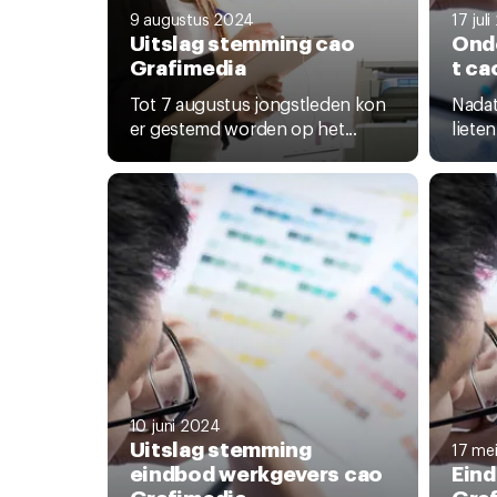
9 augustus 2024
17 jul
Uitslag stemming cao
Ond
Grafimedia
t ca
Tot 7 augustus jongstleden kon
Nadat
er gestemd worden op het...
liete
10 juni 2024
Uitslag stemming
17 me
eindbod werkgevers cao
Ein
Grafimedia
Gra