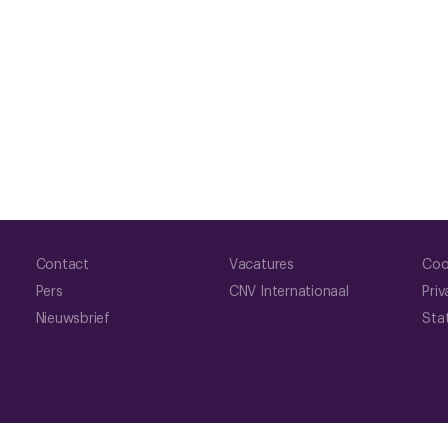
Contact
Vacatures
Coo
Pers
CNV Internationaal
Priv
Nieuwsbrief
Sta