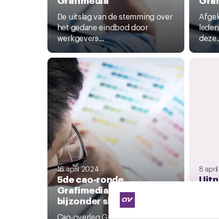
De uitslag van de stemming over
Afgel
het gedane eindbod door
leden
werkgevers...
deze..
16 april 2024
8 apri
5de cao-ronde
Uitn
Grafimedia verloopt
meet
bijzonder slecht
Med
Cao-overleg Grafimedia
A.s. 