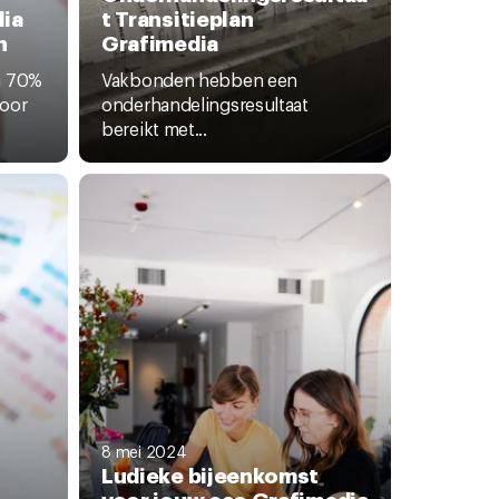
ia
t Transitieplan
n
Grafimedia
n 70%
Vakbonden hebben een
voor
onderhandelingsresultaat
bereikt met...
8 mei 2024
Ludieke bijeenkomst
voor jouw cao Grafimedia