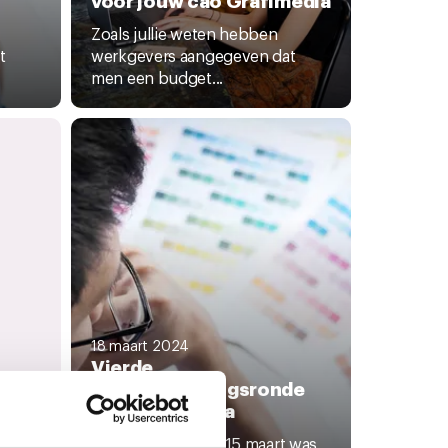
Zoals jullie weten hebben
t
werkgevers aangegeven dat
men een budget...
18 maart 2024
Vierde
onderhandelingsronde
cao Grafimedia
Afgelopen vrijdag 15 maart was