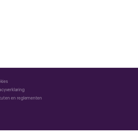
kies
acyverklaring
tuten en reglementen