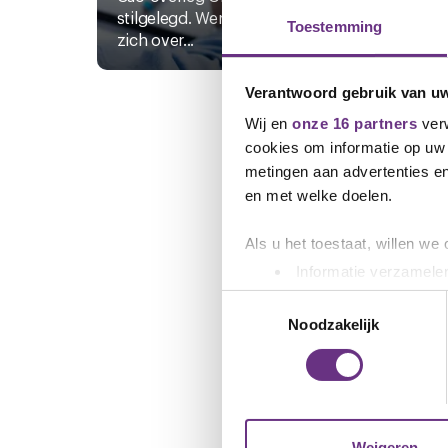
stilgelegd. Werkgevers beraden
onde
Toestemming
zich over...
met M
Verantwoord gebruik van u
Wij en
onze 16 partners
verw
cookies om informatie op uw 
metingen aan advertenties en
en met welke doelen.
Als u het toestaat, willen we
Informatie verzamelen
Uw apparaat identific
Toestemmingsselectie
Lees meer over hoe uw perso
Noodzakelijk
toestemming op elk moment wi
We gebruiken cookies om cont
websiteverkeer te analyseren
media, adverteren en analys
Weigeren