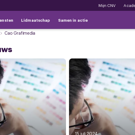
Mijn CNV
Acad
ensten
Lidmaatschap
Samen in actie
Cao Grafimedia
uws
15 juli 2024