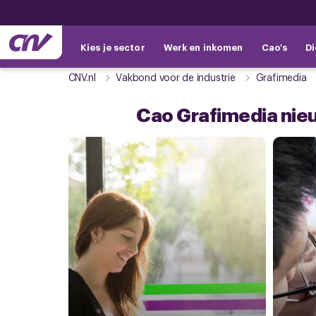
Kies je sector
Werk en inkomen
Cao's
Di
CNV.nl
Vakbond voor de industrie
Grafimedia
Cao Grafimedia nie