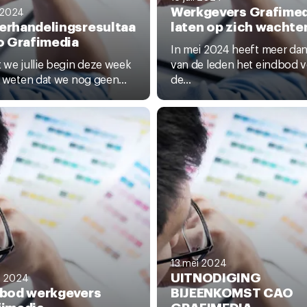
Werkgevers Grafimed
i 2024
erhandelingsresultaa
laten op zich wachte
o Grafimedia
In mei 2024 heeft meer da
 we jullie begin deze week
van de leden het eindbod 
n weten dat we nog geen...
de...
13 mei 2024
UITNODIGING
i 2024
dbod werkgevers
BIJEENKOMST CAO
fimedia
GRAFIMEDIA