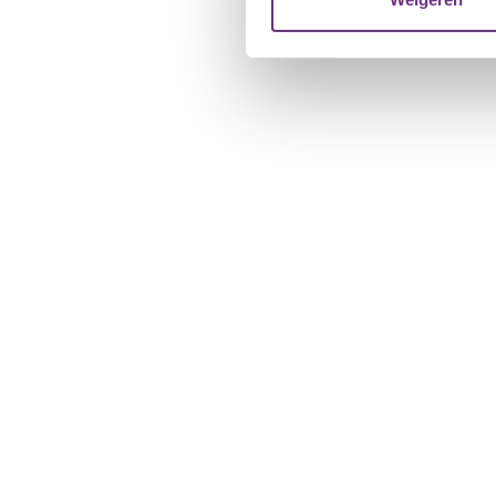
verstrekt of die ze hebben v
U kunt uw toestemming op el
cookie-instellingenicoontje l