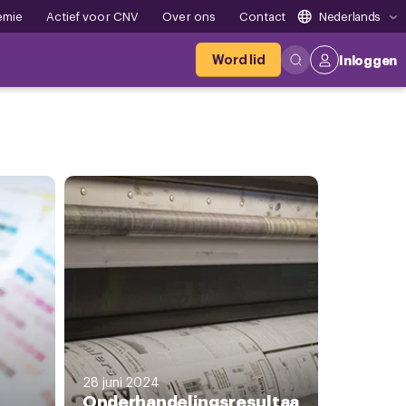
emie
Actief voor CNV
Over ons
Contact
Nederlands
Word lid
Inloggen
28 juni 2024
Onderhandelingsresultaa