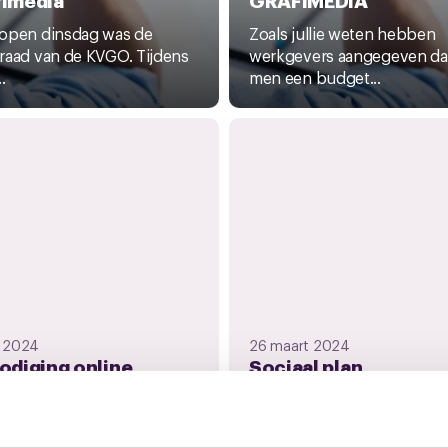
open dinsdag was de
Zoals jullie weten hebben
raad van de KVGO. Tijdens
werkgevers aangegeven da
.
men een budget...
l 2024
26 maart 2024
odiging online
Sociaal plan
ing Sociaal plan
onderhandelingen
iahuis
Mediahuis
woensdag wordt er
Van Mediahuis hebben de