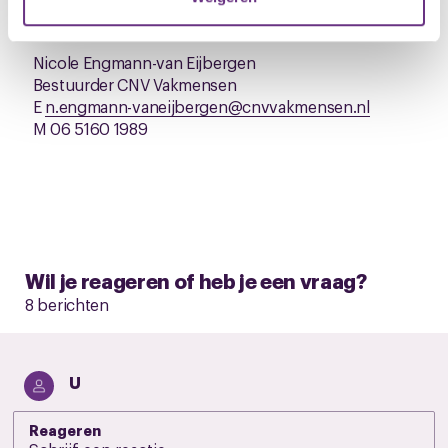
traject in het algemeen.
Jullie kunnen mij ook mailen, bellen of WhatsAppen
U kunt uw toestemming op elk moment wijzigen of
intrekken via de
cookieverklaring
of door te klikken op
Nicole Engmann-van Eijbergen
het ronde cookie-instellingenicoontje linksonder op de
Bestuurder CNV Vakmensen
pagina.
E
n.engmann-vaneijbergen@cnvvakmensen.nl
M 06 5160 1989
Wil je reageren of heb je een vraag?
8 berichten
U
Reageren