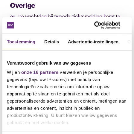
Overige
De wachtdag bij tweede ziektemelding komt te
vervallen
Er komt een campagne veilig werken waarbij
Bovag en vakorganisaties samen zullen
Toestemming
Details
Advertentie-instellingen
Ov
optrekken.
Onderwerpen die niet
Verantwoord gebruik van uw gegevens
bespreekbaar zijn voor Bovag
Wij en
onze 16 partners
verwerken je persoonlijke
Generatiepact. Wij hebben gevraagd of alle drie
gegevens (bijv. uw IP-adres) met behulp van
de varianten een recht kunnen worden. Bovag
technologieën zoals cookies om informatie op uw
heeft hier van gezegd dat ze hierover willen
apparaat op te slaan en te gebruiken met als doel
praten op het moment dat instroom in de RVU
gepersonaliseerde advertenties en content, metingen aan
niet meer mogelijk is. Wij hebben aangegeven
advertenties en content, inzicht in publiek en
dat dit een gemiste kans is, omdat je hiermee
productontwikkeling. U kunt kiezen wie uw gegevens
meer werknemers had kunnen behouden voor
gebruikt en met welke doelen.
de branche in een tijd dat er tekort aan mensen
is.