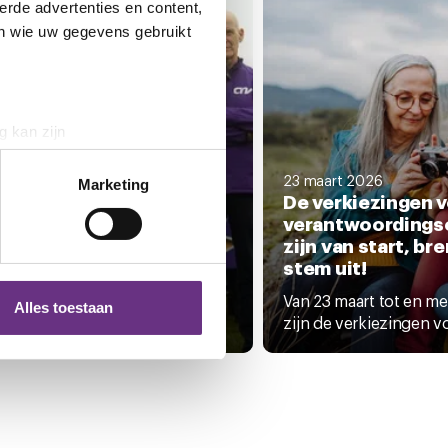
erde advertenties en content,
en wie uw gegevens gebruikt
g kan zijn
erprinting)
art 2026
f naar
23 maart 2026
t
detailgedeelte
in. U kunt uw
Marketing
aalwerkgevers: ‘Spreek
De verkiezingen v
it tegen het
verantwoordings
aakbeleid’
zijn van start, bre
 media te bieden en om ons
stem uit!
de afbraak van de sociale
ze partners voor social
rheid! Die boodschap moeten
Van 23 maart tot en me
nformatie die u aan ze heeft
Alles toestaan
.
zijn de verkiezingen vo
 te klikken op het ronde