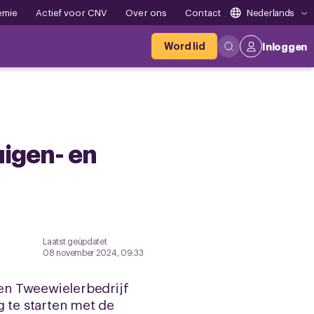
emie
Actief voor CNV
Over ons
Contact
Nederlands
Word lid
Inloggen
igen- en
Laatst geüpdatet
08 november 2024, 09:33
en Tweewielerbedrijf
ig te starten met de