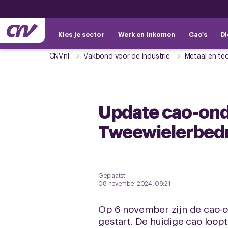
Kies je sector
Werk en inkomen
Cao's
Di
CNV.nl
Vakbond voor de industrie
Metaal en te
Update cao-ond
Tweewielerbedr
Geplaatst
08 november 2024, 08:21
Op 6 november zijn de cao-o
gestart. De huidige cao loopt 