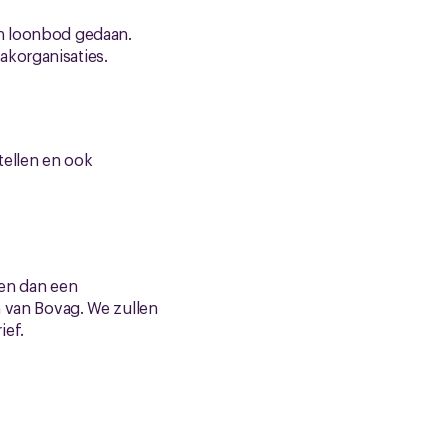
en loonbod gedaan.
akorganisaties.
stellen en ook
en dan een
n van Bovag. We zullen
ief.