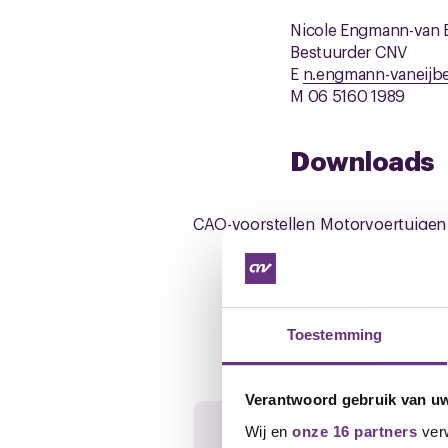
Nicole Engmann-van 
Bestuurder CNV
E
n.engmann-vaneijb
M 06 5160 1989
Downloads
CAO-voorstellen_Motorvoertuigen
Gerelateerd ni
Toestemming
Verantwoord gebruik van u
Wij en
onze 16 partners
verw