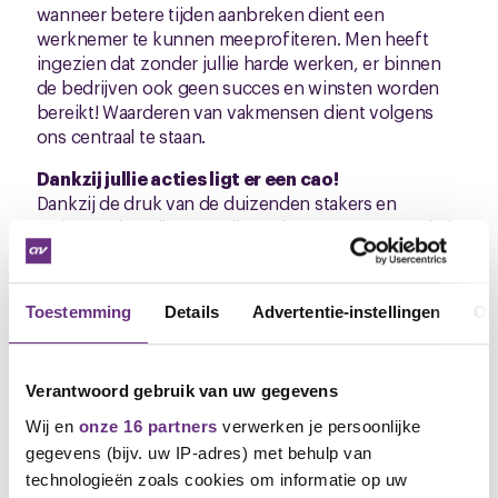
wanneer betere tijden aanbreken dient een
werknemer te kunnen meeprofiteren. Men heeft
ingezien dat zonder jullie harde werken, er binnen
de bedrijven ook geen succes en winsten worden
bereikt! Waarderen van vakmensen dient volgens
ons centraal te staan.
Dankzij jullie acties ligt er een cao!
Dankzij de druk van de duizenden stakers en
actievoerders die trots zijn op hun sector en werk, is
deze cao bereikt. Als je met elkaar ergens voor staat,
kun je iets bereiken. Geloof, vertrouwen en
daadkracht is wat de mensen lieten zien. En dankzij
Toestemming
Details
Advertentie-instellingen
Ov
jullie ligt er nu een cao waar zowel de werknemers
als de gehele sector bij gebaat zijn. Wij willen
iedereen die hier een bijdrage aan heeft geleverd
Verantwoord gebruik van uw gegevens
enorm bedanken!
Wij en
onze 16 partners
verwerken je persoonlijke
Vervolg
gegevens (bijv. uw IP-adres) met behulp van
De komende tijd wordt er gewerkt aan de definitieve
technologieën zoals cookies om informatie op uw
cao-teksten en worden er nieuwe werkgroepen