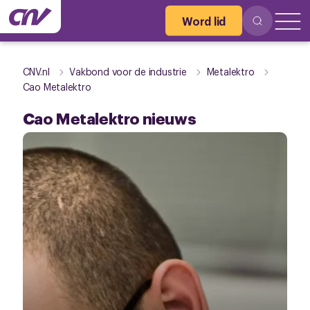
Word lid
CNV.nl
Vakbond voor de industrie
Metalektro
Cao Metalektro
Cao Metalektro nieuws