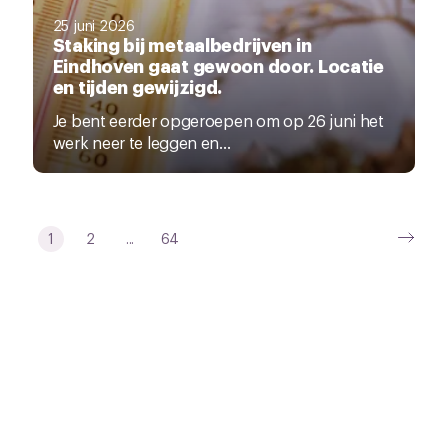
25 juni 2026
Staking bij metaalbedrijven in
Eindhoven gaat gewoon door. Locatie
en tijden gewijzigd.
Je bent eerder opgeroepen om op 26 juni het
werk neer te leggen en...
1
2
...
64