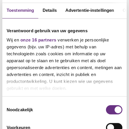
Toestemming
Details
Advertentie-instellingen
Ov
Verantwoord gebruik van uw gegevens
Wij en
onze 16 partners
verwerken je persoonlijke
gegevens (bijv. uw IP-adres) met behulp van
technologieën zoals cookies om informatie op uw
apparaat op te slaan en te gebruiken met als doel
gepersonaliseerde advertenties en content, metingen aan
7 juli 2026
Overleg tussen vakbonden en GKN
advertenties en content, inzicht in publiek en
Fokker
productontwikkeling. U kunt kiezen wie uw gegevens
gebruikt en met welke doelen.
Op donderdag 2 juli 2026 hebben vakbonden
CNV, FNV en De Unie...
Als u het toestaat, willen we ook graag:
Toestemmingsselectie
Noodzakelijk
Informatie verzamelen over uw geografische
locatie, die tot een paar meter nauwkeurig kan zijn
Uw apparaat identificeren door het actief te
Voorkeuren