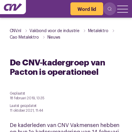
Word lid
CNV.nl
Vakbond voor de industrie
Metalektro
Cao Metalektro
Nieuws
De CNV-kadergroep van
Pacton is operationeel
Geplaatst
18 februari 2019, 13:35
Laatst geüpdatet
11 oktober 2021, 11:44
De kaderleden van CNV Vakmensen hebben
op hun 1e kadervergadering van 14 februari