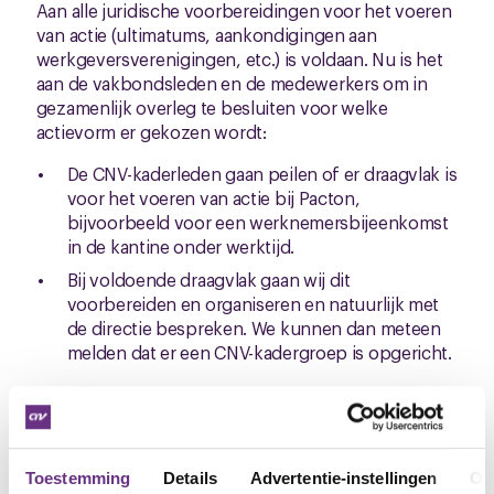
Aan alle juridische voorbereidingen voor het voeren
van actie (ultimatums, aankondigingen aan
werkgeversverenigingen, etc.) is voldaan. Nu is het
aan de vakbondsleden en de medewerkers om in
gezamenlijk overleg te besluiten voor welke
actievorm er gekozen wordt:
De CNV-kaderleden gaan peilen of er draagvlak is
voor het voeren van actie bij Pacton,
bijvoorbeeld voor een werknemersbijeenkomst
in de kantine onder werktijd.
Bij voldoende draagvlak gaan wij dit
voorbereiden en organiseren en natuurlijk met
de directie bespreken. We kunnen dan meteen
melden dat er een CNV-kadergroep is opgericht.
Verder hebben we besproken een volgende
ledenvergadering te gaan voorbereiden waarin we
terugkomen op de vraag over seniorendagen; ook
gaan we de vragen over ADV-rechten en de
Toestemming
Details
Advertentie-instellingen
Ov
arbeidsvoorwaardelijke afspraken die bij de