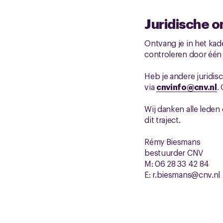
Juridische 
Ontvang je in het kad
controleren door één
Heb je andere juridis
via
cnvinfo@cnv.nl
.
Wij danken alle lede
dit traject.
Rémy Biesmans
bestuurder CNV
M: 06 28 33 42 84
E: r.biesmans@cnv.nl