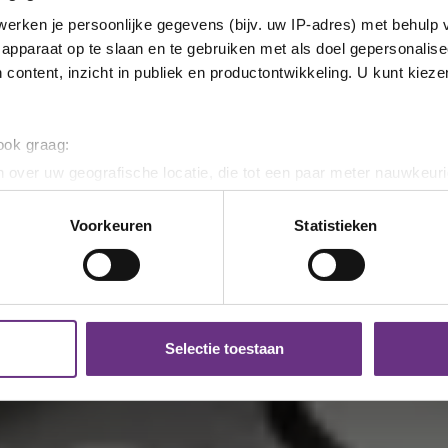
erken je persoonlijke gegevens (bijv. uw IP-adres) met behulp 
apparaat op te slaan en te gebruiken met als doel gepersonalise
 content, inzicht in publiek en productontwikkeling. U kunt kiez
 ook graag:
 over uw geografische locatie, die tot een paar meter nauwkeuri
eren door het actief te scannen op specifieke eigenschappen (fing
onlijke gegevens worden verwerkt en stel uw voorkeuren in he
Voorkeuren
Statistieken
jzigen of intrekken in de Cookieverklaring.
ent en advertenties te personaliseren, om functies voor social
. Ook delen we informatie over uw gebruik van onze site met on
e. Deze partners kunnen deze gegevens combineren met andere i
Selectie toestaan
erzameld op basis van uw gebruik van hun services.
k moment wijzigen of intrekken via de
cookieverklaring
of door
inksonder op de pagina.