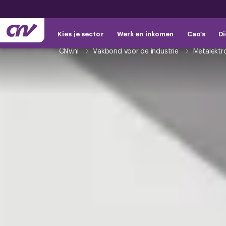
Kies je sector
Werk en inkomen
Cao's
Di
CNV.nl
Vakbond voor de industrie
Metalektr