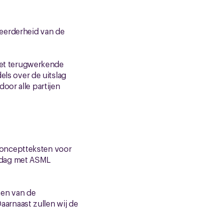
eerderheid van de
 met terugwerkende
els over de uitslag
oor alle partijen
conceptteksten voor
sdag met ASML
ten van de
arnaast zullen wij de