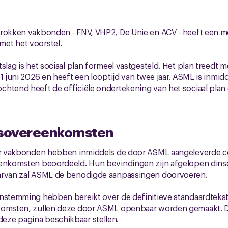
trokken vakbonden - FNV, VHP2, De Unie en ACV - heeft een m
et het voorstel.
tslag is het sociaal plan formeel vastgesteld. Het plan treedt
1 juni 2026 en heeft een looptijd van twee jaar. ASML is inmidd
htend heeft de officiële ondertekening van het sociaal plan d
gsovereenkomsten
ier vakbonden hebben inmiddels de door ASML aangeleverde 
eenkomsten beoordeeld. Hun bevindingen zijn afgelopen din
arvan zal ASML de benodigde aanpassingen doorvoeren.
enstemming hebben bereikt over de definitieve standaardteks
komsten, zullen deze door ASML openbaar worden gemaakt. Da
ze pagina beschikbaar stellen.