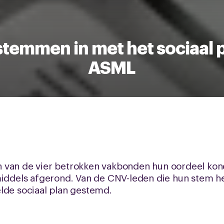
temmen in met het sociaal 
ASML
 van de vier betrokken vakbonden hun oordeel ko
middels afgerond. Van de CNV-leden die hun stem h
lde sociaal plan gestemd.