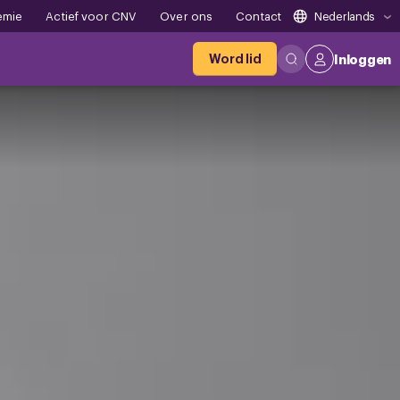
emie
Actief voor CNV
Over ons
Contact
Nederlands
Word lid
Inloggen