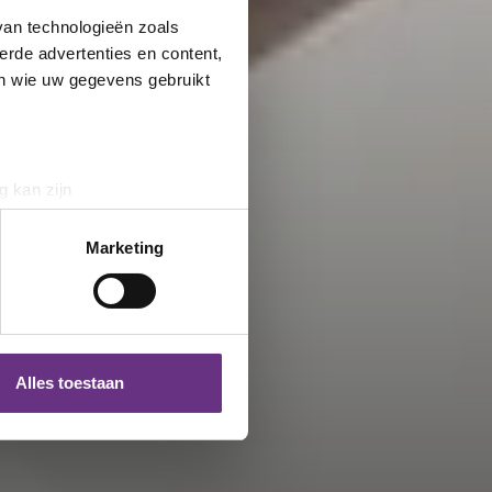
van technologieën zoals
erde advertenties en content,
en wie uw gegevens gebruikt
g kan zijn
erprinting)
t
detailgedeelte
in. U kunt uw
Marketing
 media te bieden en om ons
ze partners voor social
nformatie die u aan ze heeft
Alles toestaan
 te klikken op het ronde