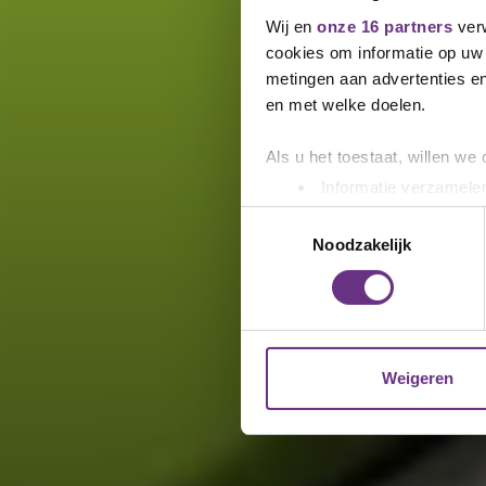
Wij en
onze 16 partners
verw
cookies om informatie op uw 
metingen aan advertenties en
en met welke doelen.
Als u het toestaat, willen we
Informatie verzamelen
Uw apparaat identific
Toestemmingsselectie
Lees meer over hoe uw perso
Noodzakelijk
toestemming op elk moment wi
We gebruiken cookies om cont
websiteverkeer te analyseren
media, adverteren en analys
Weigeren
verstrekt of die ze hebben v
U kunt uw toestemming op el
cookie-instellingenicoontje l