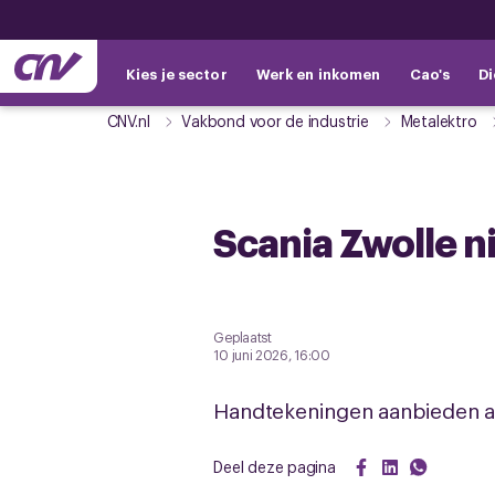
Kies je sector
Werk en inkomen
Cao's
Di
CNV.nl
Vakbond voor de industrie
Metalektro
Scania Zwolle n
Geplaatst
10 juni 2026, 16:00
Handtekeningen aanbieden aa
Deel deze pagina