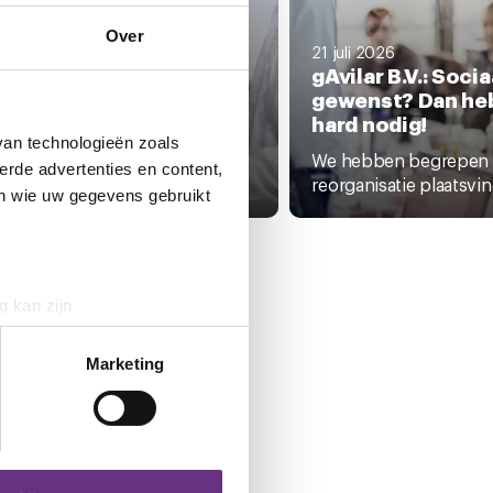
Over
li 2026
21 juli 2026
uw beloningsprotocol bij
gAvilar B.V.: Socia
teel
gewenst? Dan he
hard nodig!
rectie van FNSteel heeft
van technologieën zoals
onden, waaronder CNV,
We hebben begrepen d
erde advertenties en content,
rd...
reorganisatie plaatsvind
en wie uw gegevens gebruikt
g kan zijn
erprinting)
t
detailgedeelte
in. U kunt uw
Marketing
 media te bieden en om ons
ze partners voor social