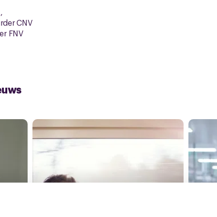
,
rder CNV
der FNV
euws