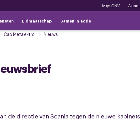
Mijn CNV
Acad
ensten
Lidmaatschap
Samen in actie
Cao Metalektro
Nieuws
ieuwsbrief
n de directie van Scania tegen de nieuwe kabinet