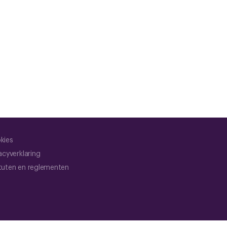
kies
acyverklaring
tuten en reglementen