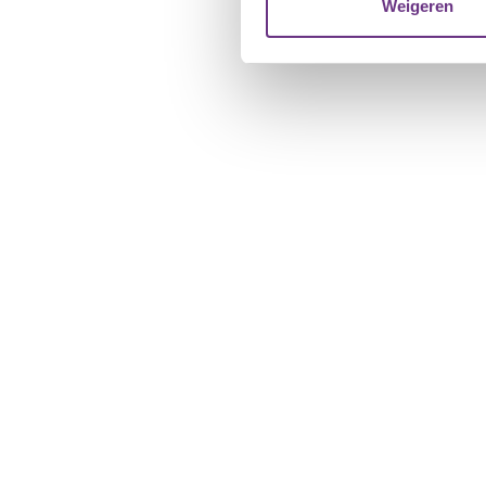
media, adverteren en analys
Weigeren
verstrekt of die ze hebben v
U kunt uw toestemming op el
cookie-instellingenicoontje l