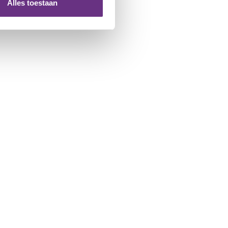
nformatie die u aan ze heeft
Alles toestaan
 te klikken op het ronde