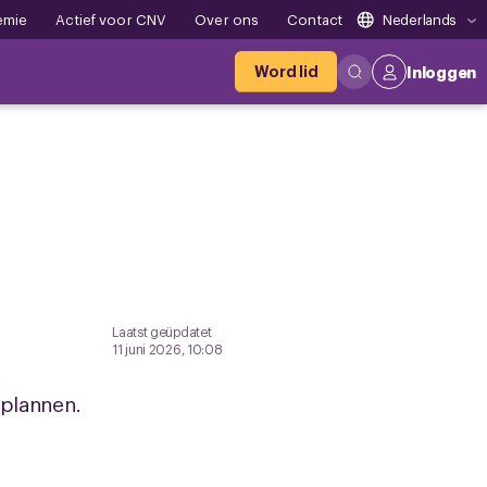
emie
Actief voor CNV
Over ons
Contact
Nederlands
Word lid
Inloggen
Laatst geüpdatet
11 juni 2026, 10:08
splannen.