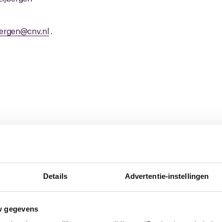
ergen@cnv.nl
.
ingsorgaan_2022_versie_2025 (.pdf)
Details
Advertentie-instellingen
euws
w gegevens