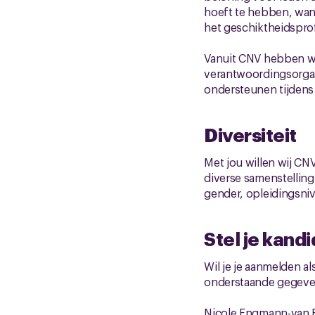
hoeft te hebben, want
het geschiktheidsprof
Vanuit CNV hebben w
verantwoordingsorgaa
ondersteunen tijdens
Diversiteit
Met jou willen wij C
diverse samenstelling
gender, opleidingsni
Stel je kand
Wil je je aanmelden a
onderstaande gegeve
Nicole Engmann-van 