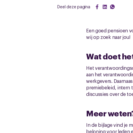
Deel deze pagina
Een goed pensioen voor
wij op zoek naar jou!
Wat doet he
Het verantwoordingsor
aan het verantwoordi
werkgevers. Daarnaas
premiebeleid, intern 
discussies over de to
Meer weten
In de bijlage vind j
beloning voor leden 