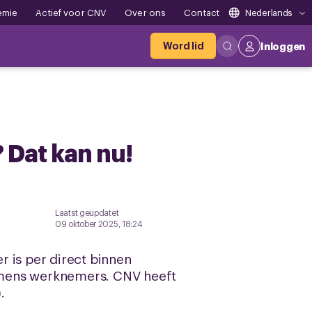
emie
Actief voor CNV
Over ons
Contact
Nederlands
Word lid
Inloggen
 Dat kan nu!
Laatst geüpdatet
09 oktober 2025, 18:24
er is per direct binnen
amens werknemers. CNV heeft
.