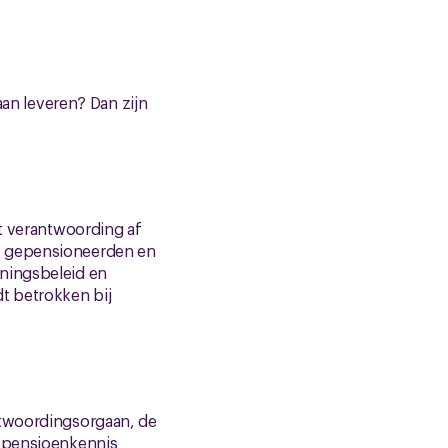
aan leveren? Dan zijn
gt verantwoording af
s, gepensioneerden en
oningsbeleid en
t betrokken bij
ntwoordingsorgaan, de
e pensioenkennis